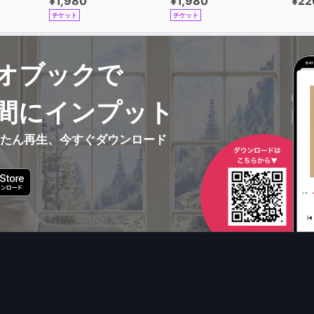
¥1,980
¥1,980
¥22
チケット
チケット
オブックで
間にインプット
んたん再生、今すぐダウンロード