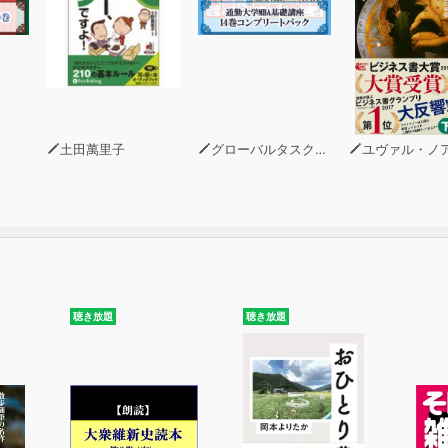
土田萬里子
グローバルタスクフォース(著)
ユヴァル・ノア・ハ
聴き放題
聴き放題