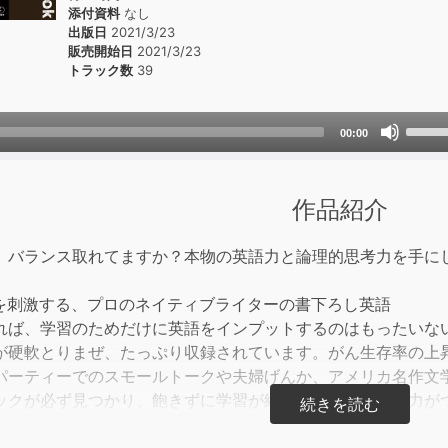
添付資料
なし
出版日
2021/3/23
販売開始日
2021/3/23
トラック数
39
Use
00:00
Up/D
Arrow
keys
作品紹介
to
incre
、バランス取れてますか？本物の英語力と論理的思考力を手に
or
decre
を刺激する、プロのネイティブライターの書下ろし英語
volum
れば、学習のためだけに英語をインプットするのはもったいな
が硬軟とりまぜ、たっぷり収録されています。がん生存率の上
パーティーでのスモールトークや夫婦げんか、アメリカ名作文
ックが必ず見つかり、飽きずに学習が続けられて無理なく力が
ーズも充実！