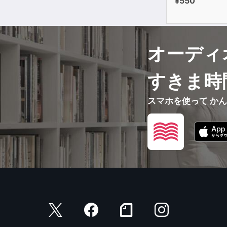
¥550
オーディ
すきま時
スマホを使って か