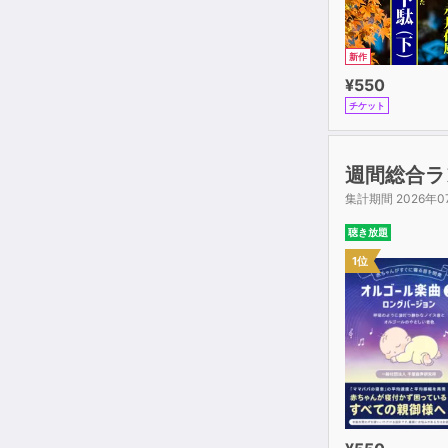
新作
¥550
チケット
週間総合ラ
集計期間 2026年0
聴き放題
1位