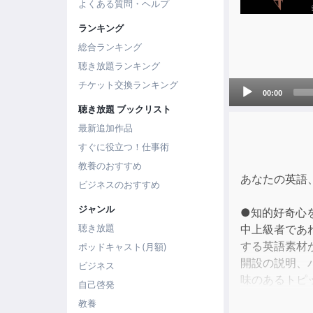
よくある質問・ヘルプ
ランキング
総合ランキング
聴き放題ランキング
Audio
チケット交換ランキング
00:00
Player
聴き放題 ブックリスト
最新追加作品
すぐに役立つ！仕事術
教養のおすすめ
あなたの英語
ビジネスのおすすめ
ジャンル
●知的好奇心
中上級者であ
聴き放題
する英語素材
ポッドキャスト(月額)
開設の説明、
ビジネス
味のあるトピ
自己啓発
教養
●単語、フレ