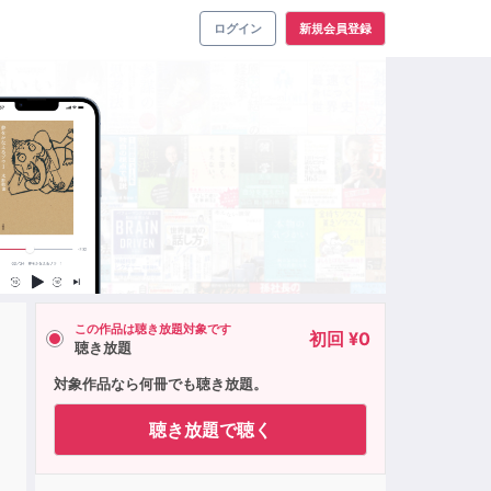
ログイン
新規会員登録
この作品は聴き放題対象です
初回 ¥0
聴き放題
対象作品なら何冊でも聴き放題。
聴き放題で聴く