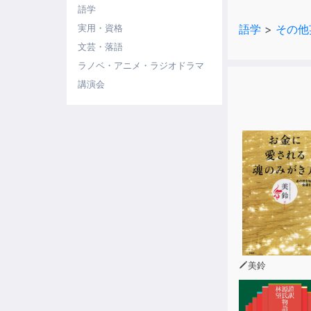
語学
コミュニケー
語学
>
その他
実用・資格
れに、こうし
文芸・落語
【対象レベル
ラノベ・アニメ・ラジオドラマ
中級以上
講演会
【著者プロフ
霜村和久：
大手英会話学
立。現在、書
学院大学非常
書に、『TOE
略』『TOEI
ーニング』（
（以上、アス
美鈴
※本商品は書