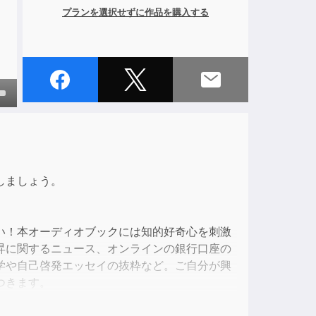
プランを選択せずに作品を購入する
own
ase
しましょう。
ase
e.
い！本オーディオブックには知的好奇心を刺激
昇に関するニュース、オンラインの銀行口座の
学や自己啓発エッセイの抜粋など。ご自分が興
つきます。