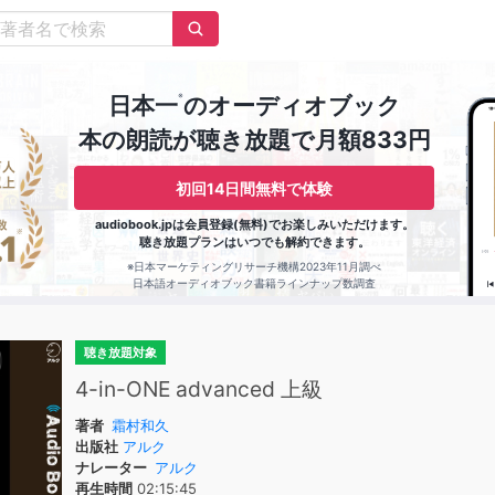
※
日本一
のオーディオブック
本の朗読が聴き放題で月額833円
初回14日間無料で体験
audiobook.jpは会員登録(無料)でお楽しみいただけます。
聴き放題プランはいつでも解約できます。
※日本マーケティングリサーチ機構2023年11月調べ
日本語オーディオブック書籍ラインナップ数調査
聴き放題対象
4-in-ONE advanced 上級
著者
霜村和久
出版社
アルク
ナレーター
アルク
再生時間
02:15:45