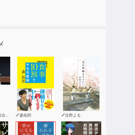
習も欠かせません。この本では、unitそれぞ
メ
ャパンタイムズ書籍編集担当などを経て、独
海大学非常勤講師（TOEIC講座担当）、文教
にて「ヤワらかアタマの英作文教室」連載中。 著
確実にとる』『TOEICテストリスニング徹底攻
、『初挑戦のTOEICRTEST650点突破トレ
直すTOEICRTESTやさしい文法レッスン』
理事）
森拓郎
住野よる
まれておりません。