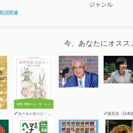
ジャンル
ションの４つの技能を身に付けるためには、単語、フレーズの学
英語関連
た英語の基盤となる要素も欠かさず盛り込んでいます。
】
今、あなたにオスス
ィール】
校、サイマル・インターナショナルプログラム開発室室長、ジ
籍執筆・翻訳、英語研修教材作成・指導などで、幅広く活躍。明
勤講師。2005年10月より、週刊ST（ジャパンタイムズ刊）
ICテストで500点を確実にとる』『TOEICテストで700点を
Cテストリーディング徹底攻略』（以上、ジャパンタイムズ、共著）
かんきん出版）、『イラストで学ぶ初級英文法』『はじめからやり
ク出版）などがある。
カール=ヨハン・エリーン
翁百合（日本総合研究所
籍付属のダウンロード用音声と同内容です。テキスト情報は含