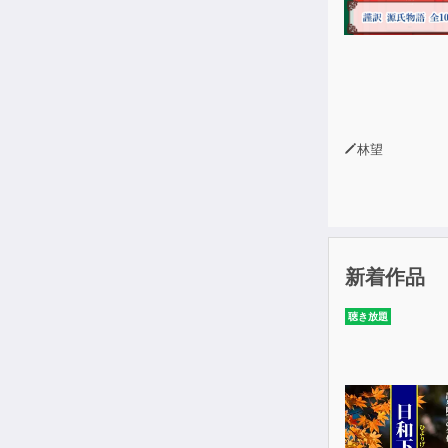
林望
新着作品
聴き放題