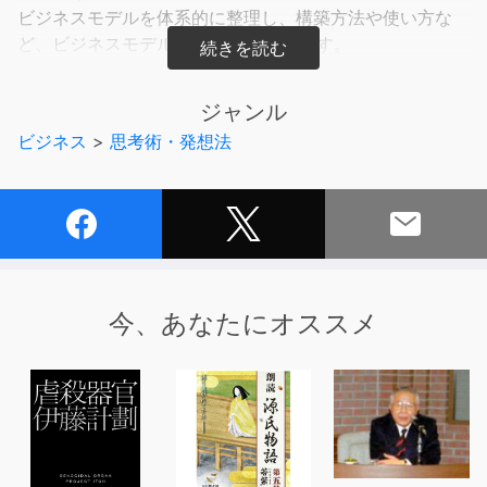
ビジネスモデルを体系的に整理し、構築方法や使い方な
ど、ビジネスモデルのHowを解説します。
◆20の代表的なビジネスモデルを解説
ジャンル
合計10のジャンルに分けて、20の代表的なビジネスモデ
ビジネス
>
思考術・発想法
ルについて解説しています。各ジャンルについて特に重要
なポイントの解説と、付随的に知っておくべきビジネスモ
デルも紹介しています。
◆実践的に対応
競争優位を獲得するための仕組みとして、「誰に」「何
を」「どうやって」売るかの「どうやって」売るかについ
今、あなたにオススメ
て実践的に対応し、具体名を挙げて多くのビジネスモデル
を紹介しています。
合計100パターンを超えるモデルの例と、100社を超える
実例から図解します。IoTやビッグデータを有効に使うた
めのヒントも解説しています。