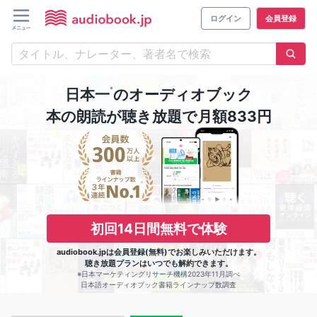
ログイン
会員登録
※
日本一
のオーディオブック
本の朗読が聴き放題で月額833円
初回14日間無料で体験
audiobook.jpは会員登録(無料)でお楽しみいただけます。
聴き放題プランはいつでも解約できます。
※日本マーケティングリサーチ機構2023年11月調べ
日本語オーディオブック書籍ラインナップ数調査