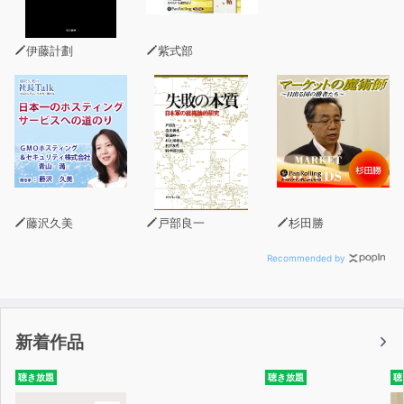
伊藤計劃
紫式部
藤沢久美
戸部良一
杉田勝
Recommended by
新着作品
聴き放題
聴き放題
聴