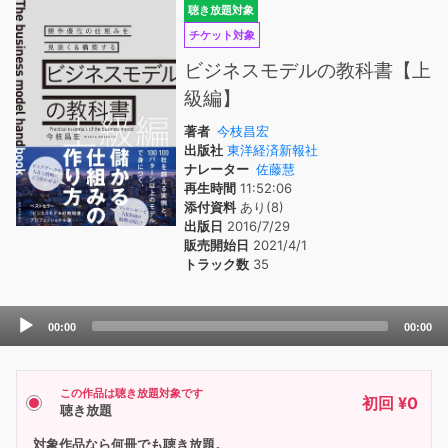
聴き放題対象
チケット対象
ビジネスモデルの教科書【上
級編】
著者
今枝昌宏
出版社
東洋経済新報社
ナレーター
佐藤慧
再生時間
11:52:06
添付資料
あり(8)
出版日
2016/7/29
販売開始日
2021/4/1
トラック数
35
Audio
00:00
00:00
Player
この作品は聴き放題対象です
初回 ¥0
聴き放題
対象作品なら何冊でも聴き放題。