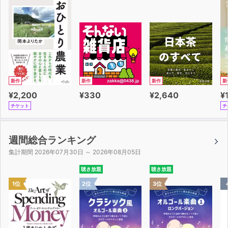
新作
新作
新作
新
¥2,200
¥330
¥2,640
¥
チケット
チ
週間総合ランキング
集計期間 2026年07月30日 ～ 2026年08月05日
聴き放題
聴き放題
1位
2位
3位