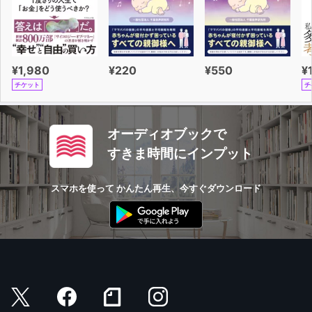
¥1,980
¥220
¥550
¥
チケット
チ
オーディオブックで
すきま時間にインプット
スマホを使って かんたん再生、今すぐダウンロード