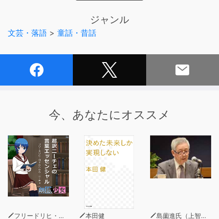
BGMなし版もセットで収録されています。別売りのイラ
スト付き電子書籍に対応。合わせてご購入いただければ、
ジャンル
言語学習用にも最適です。
文芸・落語
>
童話・昔話
公式サイト
http://yellow-bird.info
今、あなたにオススメ
フリードリヒ・ヴィルヘルム・ニーチェ
本田健
島薗進氏（上智大学グリーフケア研究所長）