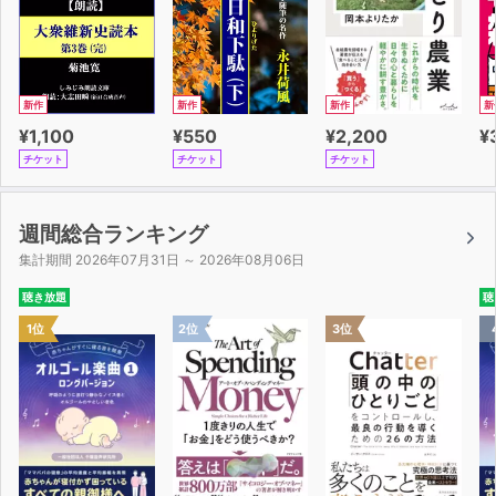
新作
新作
新作
新
¥1,100
¥550
¥2,200
¥
チケット
チケット
チケット
週間総合ランキング
集計期間 2026年07月31日 ～ 2026年08月06日
聴き放題
聴
1位
2位
3位