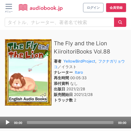
ログイン
会員登録
The Fly and the Lion
KiiroitoriBooks Vol.88
著者
YellowBirdProject
,
フクナガリョウ
コ
／イラスト
ナレーター
Itaro
再生時間
00:05:33
添付資料
なし
出版日
2021/2/28
販売開始日
2021/2/28
トラック数
2
Audio
00:00
00:00
Player