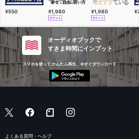
¥550
¥1,980
¥1,980
¥
チケット
チケット
オーディオブックで
すきま時間にインプット
スマホを使って かんたん再生、今すぐダウンロード
よくある質問・ヘルプ