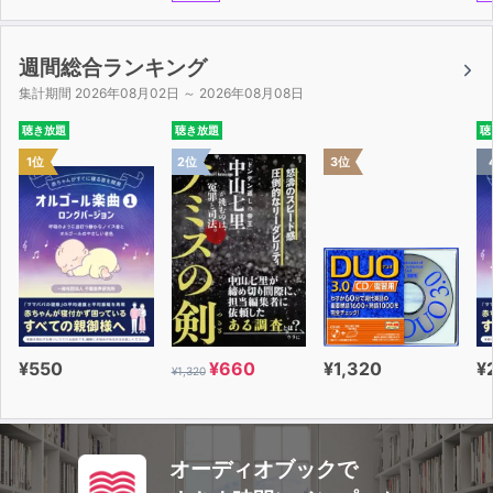
週間総合ランキング
集計期間 2026年08月02日 ～ 2026年08月08日
聴き放題
聴き放題
聴
1位
2位
3位
¥550
¥660
¥1,320
¥
¥1,320
オーディオブックで