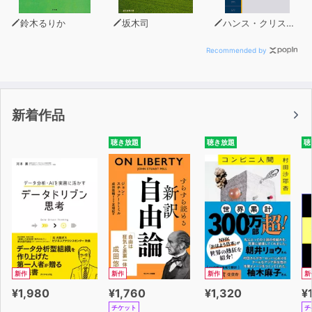
鈴木るりか
坂木司
ハンス・クリスチャン・アンデルセン
Recommended by
新着作品
聴き放題
聴き放題
聴
新作
新作
新作
新
¥1,980
¥1,760
¥1,320
¥
チケット
チ