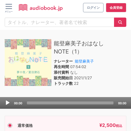
ログイン
会員登録
能登麻美子おはなし
NOTE（1）
ナレーター
能登麻美子
再生時間
07:54:02
添付資料
なし
販売開始日
2021/1/27
トラック数
22
Audio
00:00
00:00
Player
¥
2,500
通常価格
税込