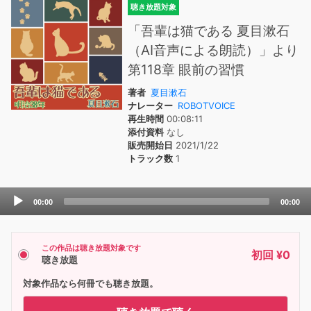
聴き放題対象
「吾輩は猫である 夏目漱石
（AI音声による朗読）」より
第118章 眼前の習慣
著者
夏目漱石
ナレーター
ROBOTVOICE
再生時間
00:08:11
添付資料
なし
販売開始日
2021/1/22
トラック数
1
Audio
00:00
00:00
Player
この作品は聴き放題対象です
初回 ¥0
聴き放題
対象作品なら何冊でも聴き放題。