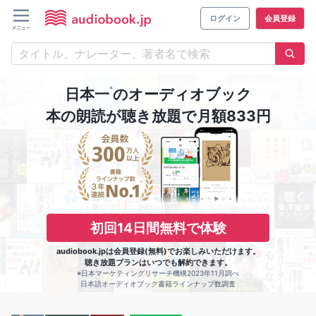
ログイン
会員登録
※
日本一
のオーディオブック
本の朗読が聴き放題で月額833円
初回14日間無料で体験
audiobook.jpは会員登録(無料)でお楽しみいただけます。
聴き放題プランはいつでも解約できます。
※日本マーケティングリサーチ機構2023年11月調べ
日本語オーディオブック書籍ラインナップ数調査