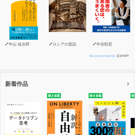
中山 祐次郎
ロシアの昔話
中谷彰宏
Recommended by
新着作品
聴き放題
聴き放題
聴