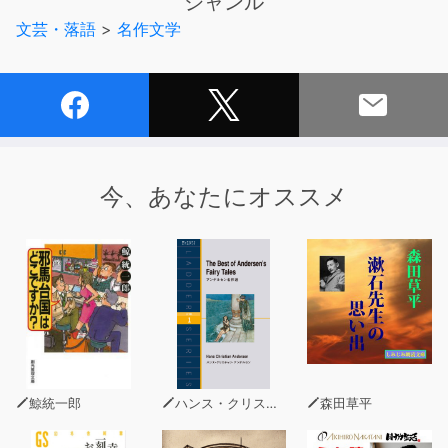
ジャンル
輩」の視点から、珍野一家や、そこに集う彼の友人や門下
文芸・落語
>
名作文学
の書生たち、「太平の逸民」（第二話、第三話）の人間模
様が風刺的・戯作的に描かれている
以上Wikipediaより。
ユーモア、コメディー、ギャグ、落語、あらゆるお笑いの
要素を含む世にも稀なお笑い小説、大長編かつ世紀の傑
作！
今、あなたにオススメ
高性能AI音声による朗読です。
鯨統一郎
ハンス・クリスチャン・アンデルセン
森田草平