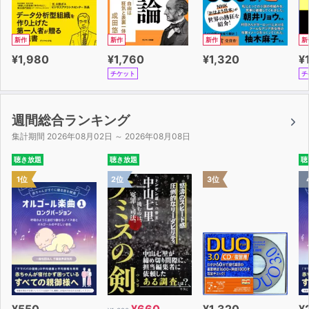
新作
新作
新作
新
¥1,980
¥1,760
¥1,320
¥
チケット
チ
週間総合ランキング
集計期間 2026年08月02日 ～ 2026年08月08日
聴き放題
聴き放題
聴
1位
2位
3位
¥550
¥660
¥1,320
¥