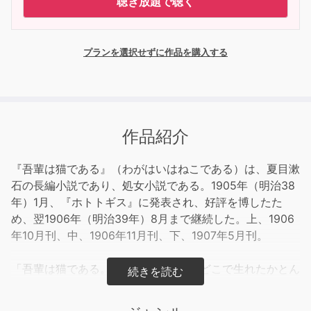
聴き放題で聴く
プランを選択せずに作品を購入する
作品紹介
『吾輩は猫である』（わがはいはねこである）は、夏目漱
石の長編小説であり、処女小説である。1905年（明治38
年）1月、『ホトトギス』に発表され、好評を博したた
め、翌1906年（明治39年）8月まで継続した。上、1906
年10月刊、中、1906年11月刊、下、1907年5月刊。
「吾輩は猫である。名前はまだ無い。どこで生れたかとん
と見当がつかぬ。」という書き出しで始まり、中学校の英
語教師である珍野苦沙弥の家に飼われている猫である「吾