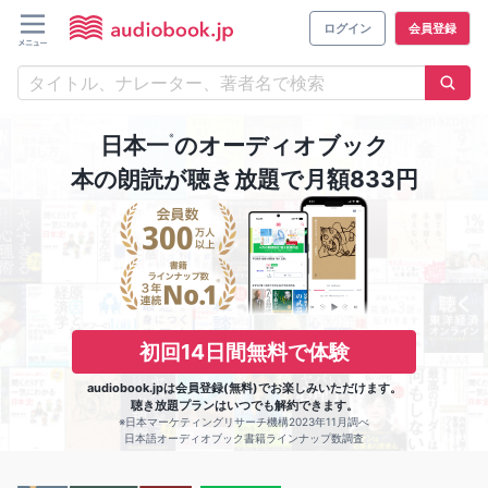
ログイン
会員登録
※
日本一
のオーディオブック
本の朗読が聴き放題で月額833円
初回14日間無料で体験
audiobook.jpは会員登録(無料)でお楽しみいただけます。
聴き放題プランはいつでも解約できます。
※日本マーケティングリサーチ機構2023年11月調べ
日本語オーディオブック書籍ラインナップ数調査