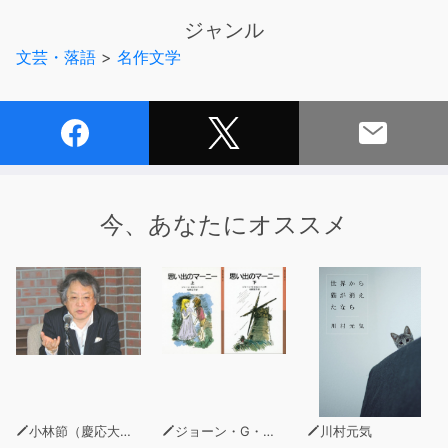
語教師である珍野苦沙弥の家に飼われている猫である「吾
ジャンル
輩」の視点から、珍野一家や、そこに集う彼の友人や門下
文芸・落語
>
名作文学
の書生たち、「太平の逸民」（第二話、第三話）の人間模
様が風刺的・戯作的に描かれている
以上Wikipediaより。
ユーモア、コメディー、ギャグ、落語、あらゆるお笑いの
要素を含む世にも稀なお笑い小説、大長編かつ世紀の傑
作！
今、あなたにオススメ
高性能AI音声による朗読です。
小林節（慶応大学法学部教授・弁護士）
ジョーン・G・ロビンソン
川村元気