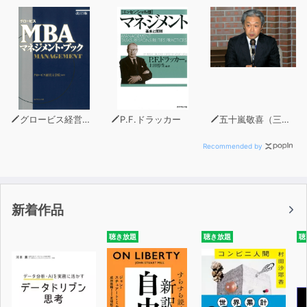
グロービス経営大学院
P.F.ドラッカー
五十嵐敬喜（三菱UFJリサーチ＆コンサルティング執行役員調査本部長）
Recommended by
新着作品
聴き放題
聴き放題
聴