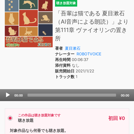
聴き放題対象
「吾輩は猫である 夏目漱石
（AI音声による朗読）」より
第111章 ヴァイオリンの置き
所
著者
夏目漱石
ナレーター
ROBOTVOICE
再生時間
00:06:37
添付資料
なし
販売開始日
2021/1/22
トラック数
1
Audio
00:00
00:00
Player
この作品は聴き放題対象です
初回 ¥0
聴き放題
対象作品なら何冊でも聴き放題。