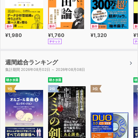
新作
新作
新作
新
¥1,980
¥1,760
¥1,320
¥
チケット
チ
週間総合ランキング
集計期間 2026年08月02日 ～ 2026年08月08日
聴き放題
聴き放題
聴
1位
2位
3位