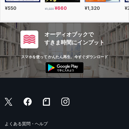
¥550
¥660
¥1,320
¥
¥1,320
オーディオブックで
すきま時間にインプット
スマホを使って かんたん再生、今すぐダウンロード
よくある質問・ヘルプ