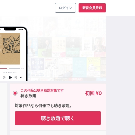
ログイン
新規会員登録
この作品は聴き放題対象です
初回 ¥0
聴き放題
」
対象作品なら何冊でも聴き放題。
聴き放題で聴く