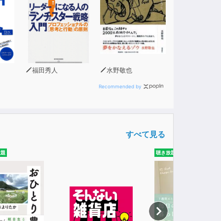
福田秀人
水野敬也
Recommended by
すべて見る
放題
聴き放題