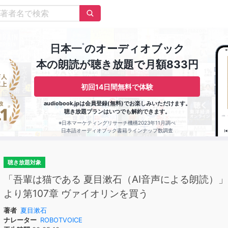
※
日本一
のオーディオブック
本の朗読が聴き放題で月額833円
初回14日間無料で体験
audiobook.jpは会員登録(無料)でお楽しみいただけます。
聴き放題プランはいつでも解約できます。
※日本マーケティングリサーチ機構2023年11月調べ
日本語オーディオブック書籍ラインナップ数調査
聴き放題対象
「吾輩は猫である 夏目漱石（AI音声による朗読）
より第107章 ヴァイオリンを買う
著者
夏目漱石
ナレーター
ROBOTVOICE