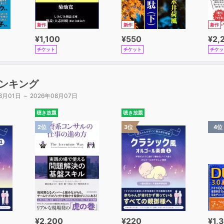
新作
新作
新作
¥1,100
¥550
¥2,
チケット
チケット
チケッ
ンキング
8月01日 ～ 2026年08月07日
聴き放題
聴き放題
2位
3位
4位
¥2,200
¥220
¥1,