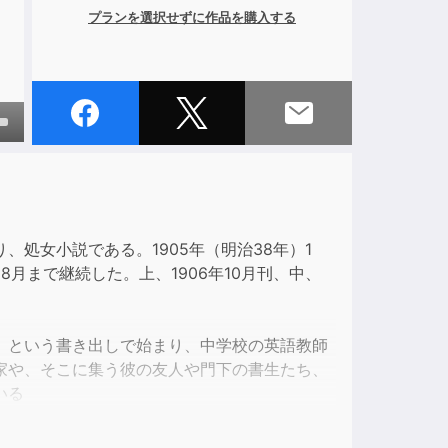
プランを選択せずに作品を購入する
own
ase
処女小説である。1905年（明治38年）1
8月まで継続した。上、1906年10月刊、中、
ase
e.
」という書き出しで始まり、中学校の英語教師
家や、そこに集う彼の友人や門下の書生たち、
いる