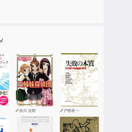
稀なお笑い小説、大長編かつ世紀の傑作！
メ
赤川 次郎
戸部良一