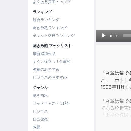
よくある質問・ヘルプ
ランキング
総合ランキング
聴き放題ランキング
Audio
チケット交換ランキング
00:00
Player
聴き放題 ブックリスト
最新追加作品
すぐに役立つ！仕事術
教養のおすすめ
『吾輩は猫で
ビジネスのおすすめ
月、『ホトトギ
1906年11月
ジャンル
聴き放題
「吾輩は猫で
ポッドキャスト(月額)
である珍野苦
ビジネス
「太平の逸民
自己啓発
以上Wikiped
教養