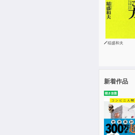
稲盛和夫
新着作品
聴き放題