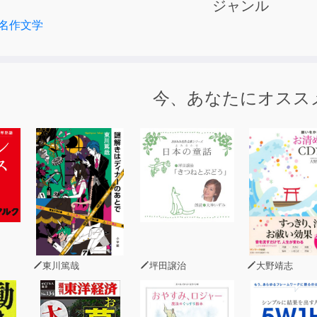
ジャンル
メディー、ギャグ、落語、あらゆるお笑いの要素を含む世にも
名作文学
声による朗読です。
今、あなたにオスス
東川篤哉
坪田譲治
大野靖志