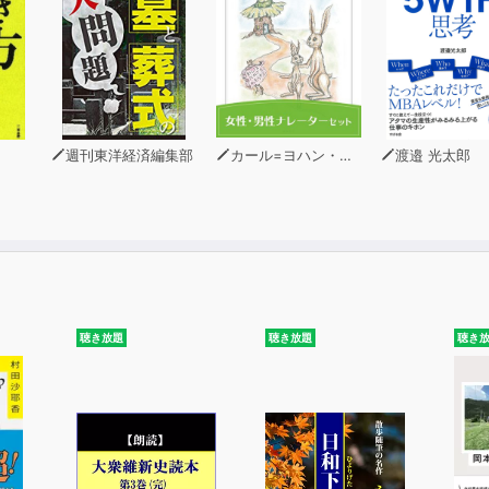
週刊東洋経済編集部
カール=ヨハン・エリーン
渡邉 光太郎
聴き放題
聴き放題
聴き