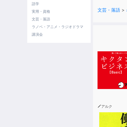
語学
ユーモア、コ
文芸・落語
>
高性能AI音
実用・資格
文芸・落語
ラノベ・アニメ・ラジオドラマ
講演会
アルク