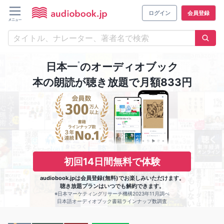
ログイン
会員登録
※
日本一
のオーディオブック
本の朗読が聴き放題で月額833円
初回14日間無料で体験
audiobook.jpは会員登録(無料)でお楽しみいただけます。
聴き放題プランはいつでも解約できます。
※日本マーケティングリサーチ機構2023年11月調べ
日本語オーディオブック書籍ラインナップ数調査