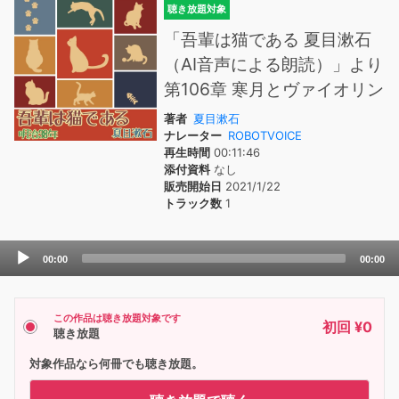
聴き放題対象
「吾輩は猫である 夏目漱石
（AI音声による朗読）」より
第106章 寒月とヴァイオリン
著者
夏目漱石
ナレーター
ROBOTVOICE
再生時間
00:11:46
添付資料
なし
販売開始日
2021/1/22
トラック数
1
Audio
00:00
00:00
Player
この作品は聴き放題対象です
初回 ¥0
聴き放題
対象作品なら何冊でも聴き放題。