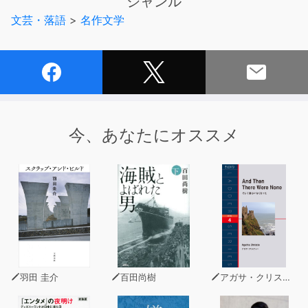
ジャンル
輩」の視点から、珍野一家や、そこに集う彼の友人や門下
文芸・落語
>
名作文学
の書生たち、「太平の逸民」（第二話、第三話）の人間模
様が風刺的・戯作的に描かれている
以上Wikipediaより。
ユーモア、コメディー、ギャグ、落語、あらゆるお笑いの
要素を含む世にも稀なお笑い小説、大長編かつ世紀の傑
作！
今、あなたにオススメ
高性能AI音声による朗読です。
羽田 圭介
百田尚樹
アガサ・クリスティー