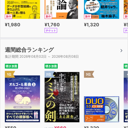
新作
新作
新作
新
¥1,980
¥1,760
¥1,320
¥
チケット
チ
週間総合ランキング
集計期間 2026年08月02日 ～ 2026年08月08日
聴き放題
聴き放題
聴
1位
2位
3位
¥550
¥660
¥1,320
¥