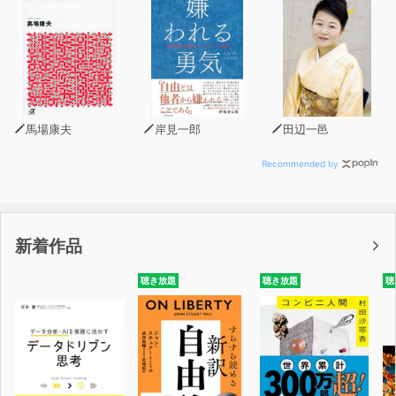
馬場康夫
岸見一郎
田辺一邑
Recommended by
新着作品
聴き放題
聴き放題
聴