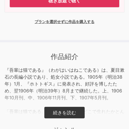
聴き放題で聴く
プランを選択せずに作品を購入する
作品紹介
『吾輩は猫である』（わがはいはねこである）は、夏目漱
石の長編小説であり、処女小説である。1905年（明治38
年）1月、『ホトトギス』に発表され、好評を博したた
め、翌1906年（明治39年）8月まで継続した。上、1906
年10月刊、中、1906年11月刊、下、1907年5月刊。
「吾輩は猫である。名前はまだ無い。どこで生れたかとん
と見当がつかぬ。」という書き出しで始まり、中学校の英
語教師である珍野苦沙弥の家に飼われている猫である「吾