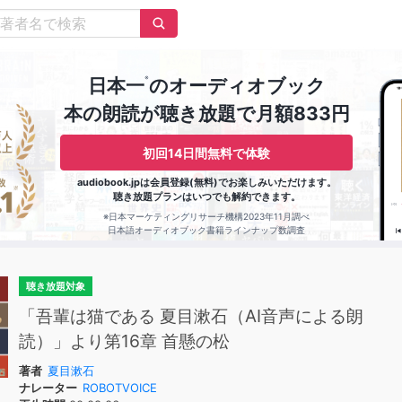
※
日本一
のオーディオブック
本の朗読が聴き放題で月額833円
初回14日間無料で体験
audiobook.jpは会員登録(無料)でお楽しみいただけます。
聴き放題プランはいつでも解約できます。
※日本マーケティングリサーチ機構2023年11月調べ
日本語オーディオブック書籍ラインナップ数調査
聴き放題対象
「吾輩は猫である 夏目漱石（AI音声による朗
読）」より第16章 首懸の松
著者
夏目漱石
ナレーター
ROBOTVOICE