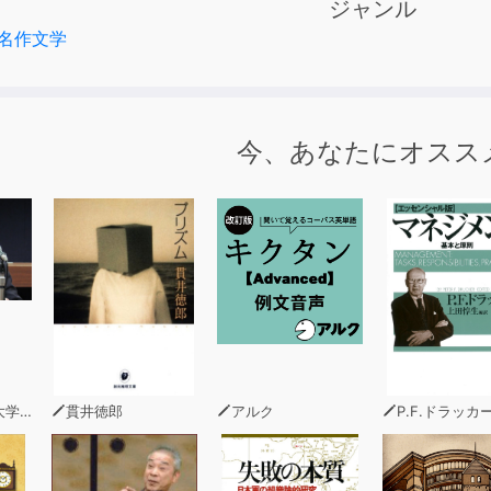
ジャンル
メディー、ギャグ、落語、あらゆるお笑いの要素を含む世にも
名作文学
声による朗読です。
今、あなたにオスス
バイザー)
貫井徳郎
アルク
P.F.ドラッカ