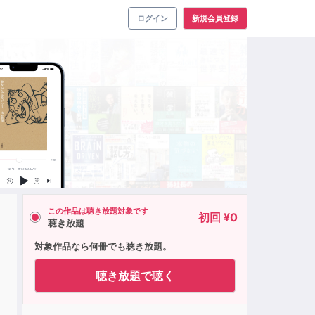
ログイン
新規会員登録
この作品は聴き放題対象です
初回 ¥0
聴き放題
対象作品なら何冊でも聴き放題。
聴き放題で聴く