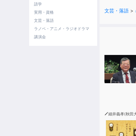
語学
ユーモア、コ
文芸・落語
>
高性能AI音
実用・資格
文芸・落語
ラノベ・アニメ・ラジオドラマ
講演会
細井義孝(秋田大学客員教授・JICA資源開発アド