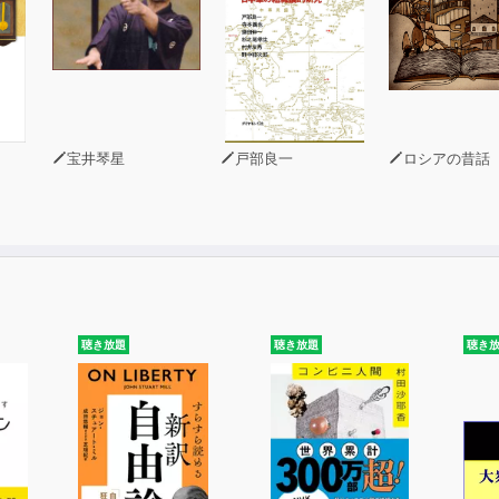
宝井琴星
戸部良一
ロシアの昔話
聴き放題
聴き放題
聴き