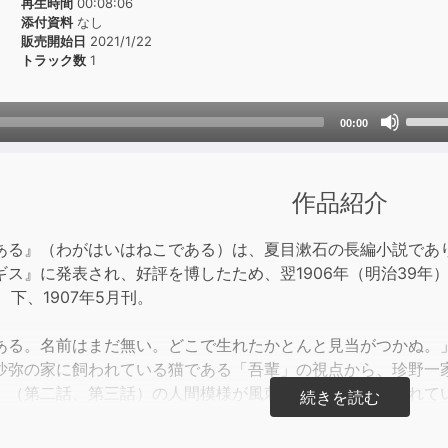
再生時間
00:08:06
添付資料
なし
販売開始日
2021/1/22
トラック数
1
Use
00:00
Up/D
Arrow
keys
作品紹介
to
incre
ある』（わがはいはねこである）は、夏目漱石の長編小説であり、
or
ス』に発表され、好評を博したため、翌1906年（明治39年）
decre
刊、下、1907年5月刊。
volum
ある。名前はまだ無い。どこで生れたかとんと見当がつかぬ。
沙弥の家に飼われている猫である「吾輩」の視点から、珍野一
」（第二話、第三話）の人間模様が風刺的・戯作的に描かれて
iaより。