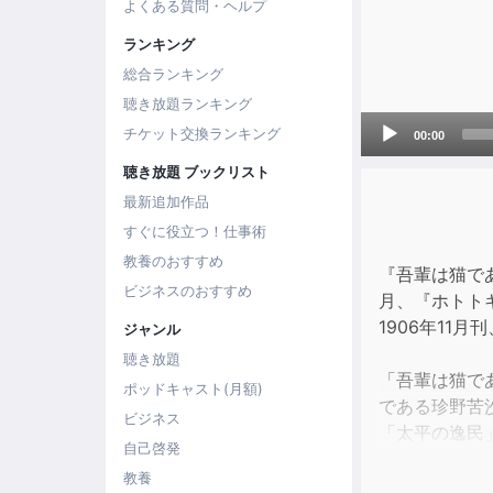
よくある質問・ヘルプ
ランキング
総合ランキング
聴き放題ランキング
Audio
チケット交換ランキング
00:00
Player
聴き放題 ブックリスト
最新追加作品
すぐに役立つ！仕事術
教養のおすすめ
『吾輩は猫で
ビジネスのおすすめ
月、『ホトトギ
1906年11月
ジャンル
聴き放題
「吾輩は猫で
ポッドキャスト(月額)
である珍野苦
ビジネス
「太平の逸民
自己啓発
以上Wikiped
教養