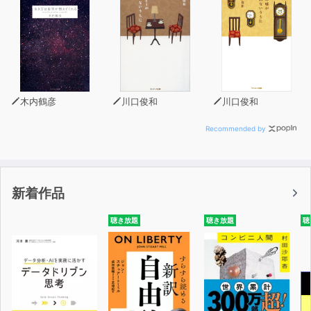
木内鶴彦
川口俊和
川口俊和
Recommended by
新着作品
聴き放題
聴き放題
聴