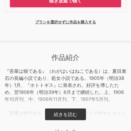
聴き放題で聴く
プランを選択せずに作品を購入する
作品紹介
『吾輩は猫である』（わがはいはねこである）は、夏目漱
石の長編小説であり、処女小説である。1905年（明治38
年）1月、『ホトトギス』に発表され、好評を博したた
め、翌1906年（明治39年）8月まで継続した。上、1906
年10月刊、中、1906年11月刊、下、1907年5月刊。
「吾輩は猫である。名前はまだ無い。どこで生れたかとん
と見当がつかぬ。」という書き出しで始まり、中学校の英
語教師である珍野苦沙弥の家に飼われている猫である「吾