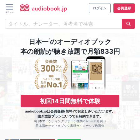
ログイン
会員登録
※
日本一
のオーディオブック
本の朗読が聴き放題で月額833円
初回14日間無料で体験
audiobook.jpは会員登録(無料)でお楽しみいただけます。
聴き放題プランはいつでも解約できます。
※日本マーケティングリサーチ機構2023年11月調べ
日本語オーディオブック書籍ラインナップ数調査