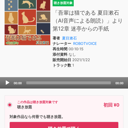
聴き放題対象
「吾輩は猫である 夏目漱石
（AI音声による朗読）」より
第12章 迷亭からの手紙
著者
夏目漱石
ナレーター
ROBOTVOICE
再生時間
00:10:15
添付資料
なし
販売開始日
2021/1/22
トラック数
1
Audio
00:00
00:00
Player
この作品は聴き放題対象です
初回 ¥0
聴き放題
対象作品なら何冊でも聴き放題。