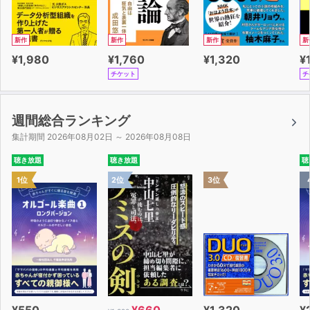
新作
新作
新作
新
¥1,980
¥1,760
¥1,320
¥
チケット
チ
週間総合ランキング
集計期間 2026年08月02日 ～ 2026年08月08日
聴き放題
聴き放題
聴
1位
2位
3位
¥550
¥660
¥1,320
¥