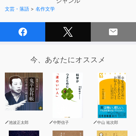
ジャンル
輩」の視点から、珍野一家や、そこに集う彼の友人や門下
文芸・落語
>
名作文学
の書生たち、「太平の逸民」（第二話、第三話）の人間模
様が風刺的・戯作的に描かれている
以上Wikipediaより。
ユーモア、コメディー、ギャグ、落語、あらゆるお笑いの
要素を含む世にも稀なお笑い小説、大長編かつ世紀の傑
作！
今、あなたにオススメ
高性能AI音声による朗読です。
池波正太郎
中野信子
中山 祐次郎