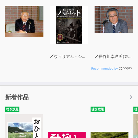
ウィリアム・シェイクスピア
長谷川幸洋氏(東京新聞・中日新聞論説副主幹)
Recommended by
新着作品
聴き放題
聴き放題
聴