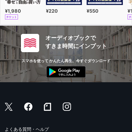
¥1,980
¥220
¥550
¥
チケット
チ
オーディオブックで
すきま時間にインプット
スマホを使って かんたん再生、今すぐダウンロード
よくある質問・ヘルプ