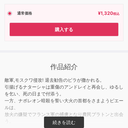
¥
1,320
通常価格
税込
購入する
作品紹介
敵軍,モスクワ侵攻! 退去勧告のビラが撒かれる。
引揚げるナターシャは重傷のアンドレイと再会し、ゆるし
を乞い、死の日まで付添う。
一方、ナポレオン暗殺を誓い大火の首都をさまようピエー
ルは、
放火の嫌疑でフランス軍の捕虜となり農民プラトンと出会
う。
その邂逅にロシア的生命の光を垣間見るのだが・・・