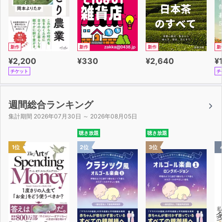
新作
新作
新作
新
¥2,200
¥330
¥2,640
¥
チケット
チ
週間総合ランキング
集計期間 2026年07月30日 ～ 2026年08月05日
聴き放題
聴き放題
1位
2位
3位