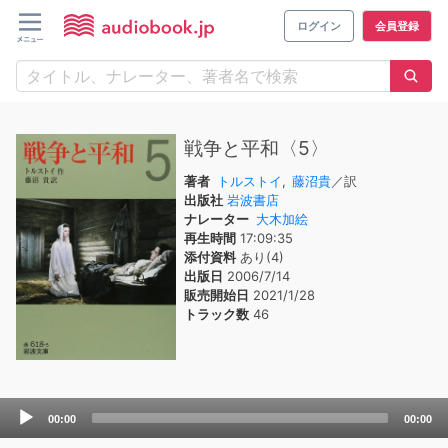
ログイン
会員登録
戦争と平和〈5〉
著者
トルストイ
,
藤沼貴
／訳
出版社
岩波書店
ナレーター
大木加絵
再生時間
17:09:35
添付資料
あり(4)
出版日
2006/7/14
販売開始日
2021/1/28
トラック数
46
Audio
00:00
00:00
Player