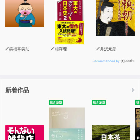
笑福亭笑助
相澤理
井沢元彦
Recommended by
新着作品
聴き放題
聴き放題
聴