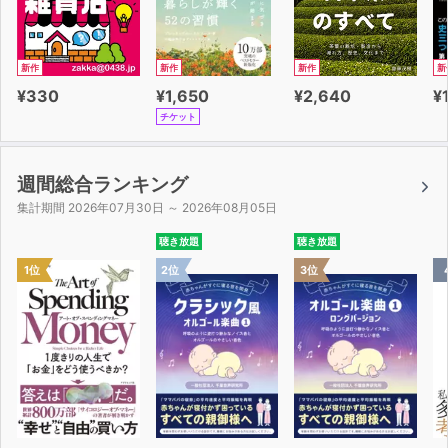
新作
新作
新作
新
¥330
¥1,650
¥2,640
¥
チケット
週間総合ランキング
集計期間 2026年07月30日 ～ 2026年08月05日
聴き放題
聴き放題
1位
2位
3位