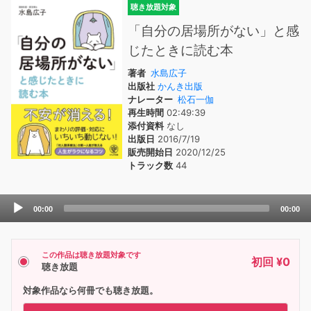
聴き放題対象
「自分の居場所がない」と感
じたときに読む本
著者
水島広子
出版社
かんき出版
ナレーター
松石一伽
再生時間
02:49:39
添付資料
なし
出版日
2016/7/19
販売開始日
2020/12/25
トラック数
44
Audio
00:00
00:00
Player
この作品は聴き放題対象です
初回 ¥0
聴き放題
対象作品なら何冊でも聴き放題。