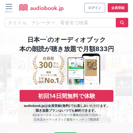
ログイン
会員登録
※
日本一
のオーディオブック
本の朗読が聴き放題で月額833円
初回14日間無料で体験
audiobook.jpは会員登録(無料)でお楽しみいただけます。
聴き放題プランはいつでも解約できます。
※日本マーケティングリサーチ機構2023年11月調べ
日本語オーディオブック書籍ラインナップ数調査