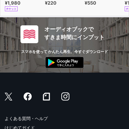
¥1,980
¥220
¥550
¥
チケット
チ
オーディオブックで
すきま時間にインプット
スマホを使って かんたん再生、今すぐダウンロード
よくある質問・ヘルプ
はじめてガイド