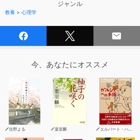
ジャンル
本書は、そういった身近な人たちとの「居心地の悪さ」の
教養
>
心理学
原因を明らかにし、他者と自分との向き合い方のヒントを
解説する1冊です。
本書を読むことで、人間関係の不安が消え、まわりの評
価・対応にいちいち動じない自分に変わり始めるでしょ
う。「居場所」は、自分で簡単につくれます。
今、あなたにオススメ
住野よる
葉室麟
エルバート・ハバード