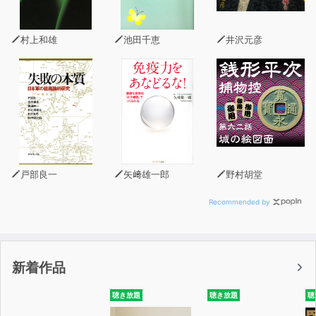
・見違えるほど「読みやすく」なる 目次作り
・「説得力」が劇的に高まる 1人ディベート
村上和雄
池田千恵
井沢元彦
・読者が思わず「引き込まれる」 質問トラップ
・ムダなく「効率的」に書ける 枝葉切り
★著者からのコメント★
東大入試は全科目「記述式」。
文章を書くのが「大嫌い」で「大の苦手」だった僕は、
2年も浪人しました。
でも、東大生がみんなやっている「書き方」に気づいたと
戸部良一
矢﨑雄一郎
野村胡堂
たん、
文章を書くのが「大好き」で「大の得意」になり、
Recommended by
東大にも合格できました。
本書では「偏差値35」だった僕でもできた文章術を、
あますところなくご紹介します。
新着作品
――西岡壱誠
聴き放題
聴き放題
聴