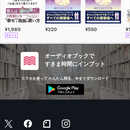
¥1,980
¥220
¥550
¥
チケット
チ
オーディオブックで
すきま時間にインプット
スマホを使って かんたん再生、今すぐダウンロード