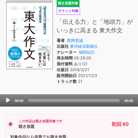
聴き放題対象
チケット対象
「伝える力」と「地頭力」が
いっきに高まる 東大作文
著者
西岡壱誠
出版社
東洋経済新報社
ナレーター
福田結巳
再生時間
05:29:05
添付資料
あり(2)
出版日
2019/3/21
販売開始日
2021/1/23
トラック数
21
Audio
00:00
00:00
Player
この作品は聴き放題対象です
初回 ¥0
聴き放題
対象作品なら何冊でも聴き放題。