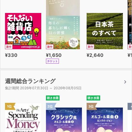
新作
新作
新作
新
¥330
¥1,650
¥2,640
¥
チケット
週間総合ランキング
集計期間 2026年07月30日 ～ 2026年08月05日
聴き放題
聴き放題
1位
2位
3位