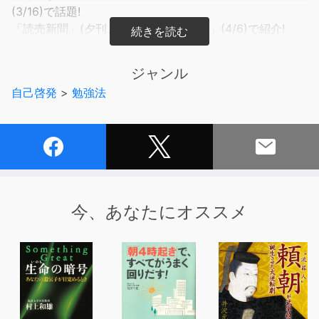
(3/16)で話題!
「読売新聞」(夕刊、4/8)、「産経新聞」(4/6)で紹介!
18万部ベストセラー『東大読書』、待望の続編!
ジャンル
自己啓発
>
勉強法
偏差値35からの東大合格を支えた「最強のアウトプット
術」。
仕事でもプライベートでも、「もう、文章には迷わな
い」!
★本書の特徴★
マネするだけで、誰でも!
今、あなたにオススメ
「説得力」があり、「読者を引き込む」文章が「スラス
ラ」書ける!
メール、レポート、企画書、SNS…あらゆる場面で一生使
える! !
★本書で身につく、5つの「一生モノの文章術」★
・「誰が読んでも」正確に伝わる あとがき作り