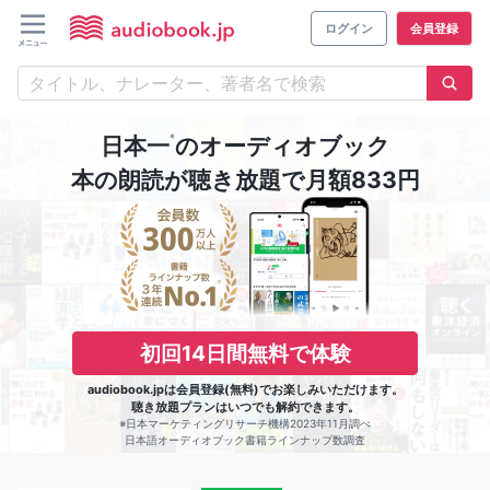
ログイン
会員登録
※
日本一
のオーディオブック
本の朗読が聴き放題で月額833円
初回14日間無料で体験
audiobook.jpは会員登録(無料)でお楽しみいただけます。
聴き放題プランはいつでも解約できます。
※日本マーケティングリサーチ機構2023年11月調べ
日本語オーディオブック書籍ラインナップ数調査