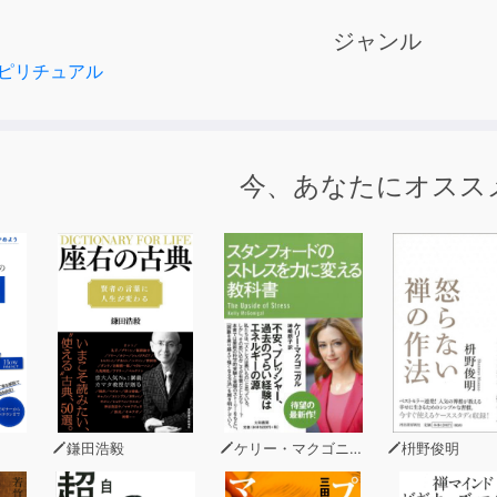
人類史上最大の「神のパラダイム転換」が始まっている現象を
ジャンル
る対象としての「分離された神」から、自分と神が「ひとつ」
ピリチュアル
分が神であることを思い出し、人生がどんどん良くなるための
授します。
今、あなたにオスス
愉快痛快な「宇宙の法則」で、人生は「どんどん良くなる」の
否定し、謎の大バッシングを受けた日
イルス」と同様に「未知の願い」も潜在意識は拒絶する！
大の事件！ 「神のパラダイム転換」が始まっている！
つで空海を超える時代
くなる「神意識」は、どん欲なんだ！
鎌田浩毅
ケリー・マクゴニガル
枡野俊明
ものじゃない、戻すものなんだ！