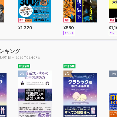
新作
新作
新作
¥1,320
¥550
¥1,
チケット
チケッ
ンキング
8月01日 ～ 2026年08月07日
聴き放題
聴き放題
2位
3位
4位