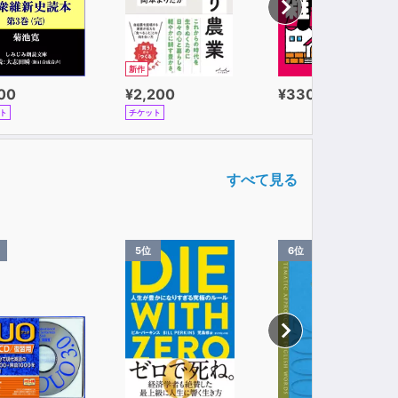
新作
100
¥2,200
¥330
ト
チケット
すべて見る
5位
6位