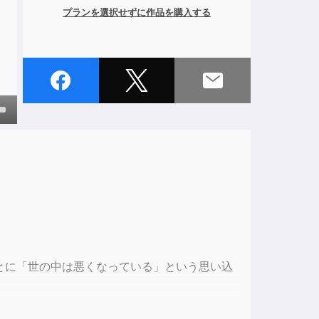
プランを選択せずに作品を購入する
own
ase
ase
e.
とに「世の中は悪くなっている」という思い込