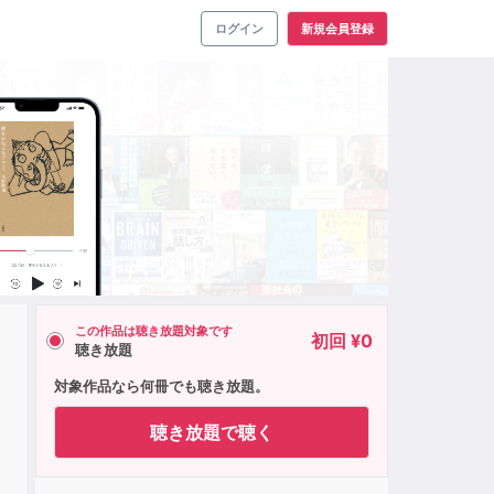
ログイン
新規会員登録
この作品は聴き放題対象です
初回 ¥0
聴き放題
対象作品なら何冊でも聴き放題。
聴き放題で聴く