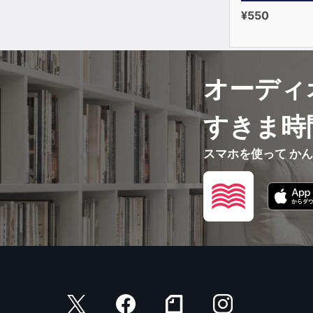
¥550
オーディ
すきま時
スマホを使って か