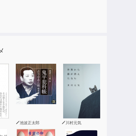
解説。
であることを思い出すフェーズに入っているの
「神意識」につながる「すごい方法」や「すご
メ
だから、「どん欲」に思ったことをかなえよ
池波正太郎
川村元気