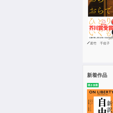
◎「すごい」
◎神意識から
◎「ヘラヘラ
◎「思い込み
若竹 千佐子
新着作品
聴き放題