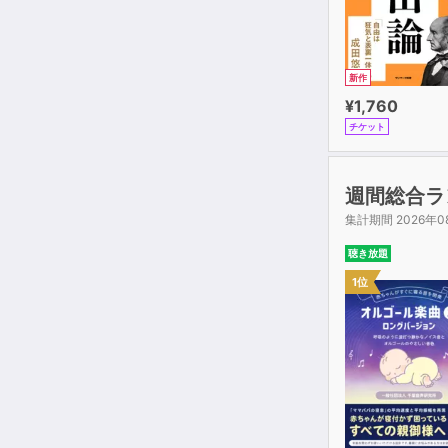
新作
¥1,760
チケット
週間総合ラ
集計期間 2026年0
聴き放題
1位