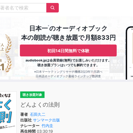
※
日本一
のオーディオブック
本の朗読が聴き放題で月額833円
初回14日間無料で体験
audiobook.jpは会員登録(無料)でお楽しみいただけます。
聴き放題プランはいつでも解約できます。
※日本マーケティングリサーチ機構2023年11月調べ
日本語オーディオブック書籍ラインナップ数調査
聴き放題対象
どんよくの法則
著者
石田久二
出版社
サンマーク出版
ナレーター
竹内圭
再生時間
03:30:19