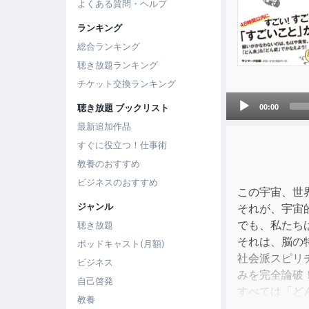
よくある質問・ヘルプ
ランキング
総合ランキング
聴き放題ランキング
チケット交換ランキング
Audio
聴き放題 ブックリスト
00:00
Player
最新追加作品
すぐに役立つ！仕事術
教養のおすすめ
ビジネスのおすすめ
この宇宙、世
ジャンル
それが、宇宙
でも、私たち
聴き放題
それは、脳の
ポッドキャスト(月額)
社会派スピリ
ビジネス
みを完全論破
自己啓発
すべては「ど
教養