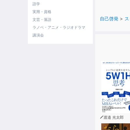
語学
そして、いま
実用・資格
それは、崇め
自己啓発
>
ス
文芸・落語
です。
本書では、自
ラノベ・アニメ・ラジオドラマ
い呪文」を伝
講演会
Ｑさんによる
う！
＊目次より
◎悪魔崇拝を
◎「未知のウ
◎人類史上最
◎スマホひと
◎どんどん良
渡邉 光太郎
◎自信は足す