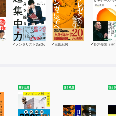
は平常を超越した出来事を引き寄せる
投資をしてもらい「人生のハイパー・インフレ」へ！
」で望むパラレルワールドにワープしよう！
の亡霊」を退治するアクション１～７
メンタリストDaiGo
三田紀房
鈴木俊隆（著
聴き放題
聴き放題
聴き