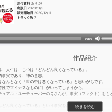
添付資料
あり(5)
出版日
2020/11/5
販売開始日
2020/12/11
トラック数
7
Use
00:00
Up/D
Arrow
keys
作品紹介
to
incre
界、人生は、じつは「どんどん良くなっている」。
or
的事実であり、神の意志。
decre
はなんとなく「世の中は悪くなっている」と思いがちです。
volum
特性でマイナスなものに目がいってしまうから。
チュアル・ユーチューバーのＱさんが、事実（ファクト）をも
！
んどん良くなっている」という事実をお伝えします。