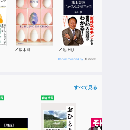
）
坂木司
池上彰
Recommended by
すべて見る
放題
聴き放題