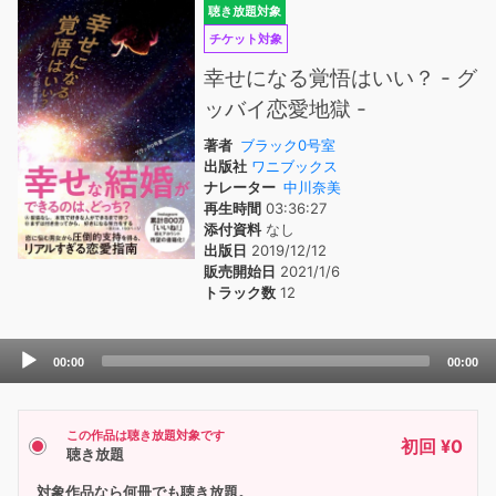
聴き放題対象
チケット対象
幸せになる覚悟はいい？ - グ
ッバイ恋愛地獄 -
著者
ブラック0号室
出版社
ワニブックス
ナレーター
中川奈美
再生時間
03:36:27
添付資料
なし
出版日
2019/12/12
販売開始日
2021/1/6
トラック数
12
Audio
00:00
00:00
Player
この作品は聴き放題対象です
初回 ¥0
聴き放題
対象作品なら何冊でも聴き放題。