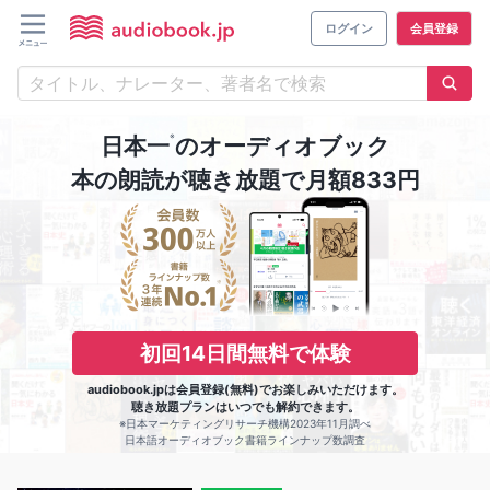
ログイン
会員登録
※
日本一
のオーディオブック
本の朗読が聴き放題で月額833円
初回14日間無料で体験
audiobook.jpは会員登録(無料)でお楽しみいただけます。
聴き放題プランはいつでも解約できます。
※日本マーケティングリサーチ機構2023年11月調べ
日本語オーディオブック書籍ラインナップ数調査