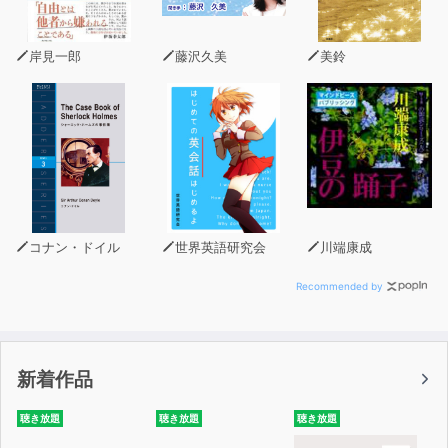
第3章不安で切ない片思い
彼と付き合いたい!でも、今の友達関係が崩れるのが怖く
岸見一郎
藤沢久美
美鈴
て告白できません。/社長と平社員、先生と生徒……身分違
いの恋ってうまくいくの?
第4章付き合ったら、幸せだけが待っていると思っていた
すぐにセックスしたら軽く見られそうで不安。何回目のデ
ートで体を許すべき?/なかなか休みが合わなくて彼と会え
ません。でも「会いたい」って言うのは、いつも私ばか
り……。彼は私より仕事が大事みたいです。我慢して応援
コナン・ドイル
世界英語研究会
川端康成
してあげるべき?
Recommended by
第5章結婚相手、彼でいいのか問題
結婚適齢期って何歳?周りが既婚者ばかりで焦ります。/付
き合ってる期間が長すぎて、結婚のタイミングがわからな
新着作品
くなった。結婚って何をきっかけにするの?/彼からプロポ
ーズしてほしい!男性はどんな時にプロポーズを考える?
聴き放題
聴き放題
聴き放題