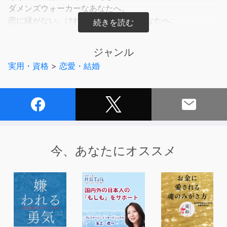
ダメンズウォーカーなあなたへ。
恋に縁がない。けれど諦めきれないあなたへ。
恋愛アドバイザー・ブラック0号室が
ジャンル
恋愛のさまざまな悩みに対して、時に優しく、時に厳しく
実用・資格
>
恋愛・結婚
幸せを掴み取るためのアドバイスをおくります。
【CONTENTS】
第1章私の王子様、どこにいるの?
女性ばかりの職場で出会いがありません。出会いってどこ
にあるの?/そろそろ彼氏作らなきゃと思ってはいるけど、
正直、二次元の世界で生きていたい。/「運命」って本当
今、あなたにオススメ
にあるの?
第2章辛い恋を乗り越えて、幸せな恋がしたい
大好きだった人を忘れられません。失恋から立ち直る方法
を教えてください。/恋人と別れたいです。正しい別れ方
ってあるの?