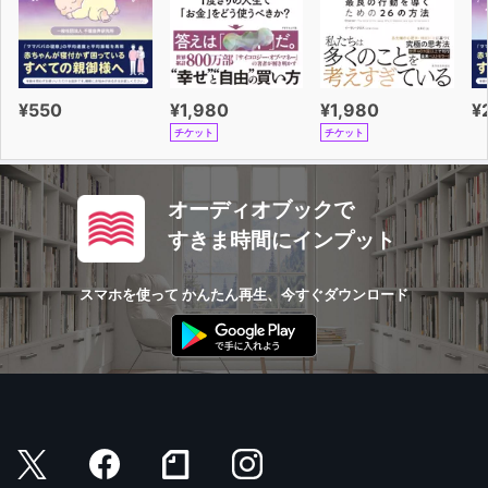
¥550
¥1,980
¥1,980
¥
チケット
チケット
オーディオブックで
すきま時間にインプット
スマホを使って かんたん再生、今すぐダウンロード