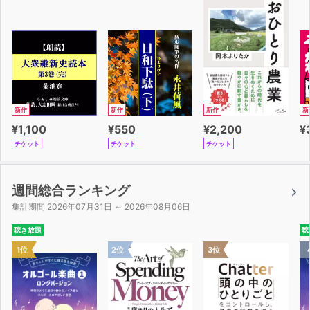
新作
新作
新作
新
¥1,100
¥550
¥2,200
¥
チケット
チケット
チケット
週間総合ランキング
集計期間 2026年07月31日 ～ 2026年08月06日
聴き放題
聴
1位
2位
3位