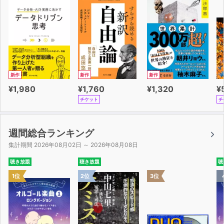
■人類の驚くべき起源
人類をつくったアヌンナキについて
惑星の動きとDNAの関係
■周波数について
新作
新作
新作
身体を調整するなら40~100ヘルツの周波数
¥1,980
¥1,760
¥1,320
¥
すべての物質は固有振動数で震えている
チケット
チ
■人間の身体と不食について
不食の人のエネルギー源は、地球の電磁波
週間総合ランキング
細胞は90日から7年ですべてが入れ替わる
集計期間 2026年08月02日 ～ 2026年08月08日
聴き放題
聴き放題
聴
■宇宙はどのようにしてできているのか?
1位
2位
3位
パラレル・ワールドを物理学者が提唱しはじめた
3次元世界に「時間」が必要な理由
■量子力学のその先に在る「わたし」という現象について