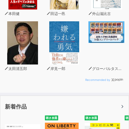
るのだろうか?
簡単すぎて、できないこと
本田健
田辺一邑
外山滋比古
遠くの「教え」から、近くの「現実」へ
■引き寄せの法則は「アトラクション」から「マグネタイ
ジング」へ
「願う者」と「願がわれるモノ」は、同時に空間から湧き
でる2つの素粒子
引き寄せの法則、引き剥がしの法則
「幸せじゃない」と信じているから、幸せになりたいと願
太田清五郎
岸見一郎
グローバルタスクフォース(著)
う
Recommended by
■あきらめる勇気
「ワクワク」ツールキットは3つで1セット。
「わたし」の判断よりも、「人生の流れ」の方を信じる
新着作品
■未来がないとしたら、どうする?
聴き放題
聴き放題
聴
今と次の瞬間に関係性はない
2016年秋に起きる地球の大きな変化について