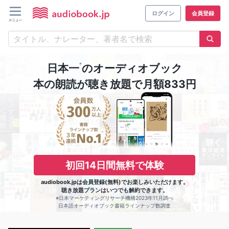
ログイン
会員登録
※
日本一
のオーディオブック
本の朗読が聴き放題で月額833円
初回14日間無料で体験
audiobook.jpは会員登録(無料)でお楽しみいただけます。
聴き放題プランはいつでも解約できます。
※日本マーケティングリサーチ機構2023年11月調べ
日本語オーディオブック書籍ラインナップ数調査