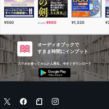
未来は無限ではなく有限?
宇宙ではビッグバンではなく、ビッグシャターが起こった
■悟りは起こせると、気づけるか?
¥550
¥660
¥1,320
¥
¥1,320
自分の本質に“ゆだねる"と悟りは起きる
人は死ぬとどうなるのか?
2016年秋のシフトに向けて
オーディオブックで
■地球における大麻の役割
すきま時間にインプット
いずれ大麻の規制は暖和される
オープンコンタクトがはじまる
スマホを使って かんたん再生、今すぐダウンロード