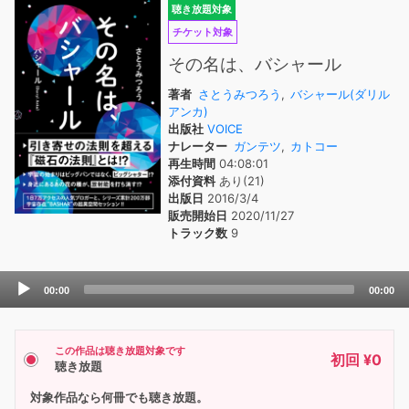
聴き放題対象
チケット対象
その名は、バシャール
著者
さとうみつろう
,
バシャール(ダリル
アンカ)
出版社
VOICE
ナレーター
ガンテツ
,
カトコー
再生時間
04:08:01
添付資料
あり(21)
出版日
2016/3/4
販売開始日
2020/11/27
トラック数
9
Audio
00:00
00:00
Player
この作品は聴き放題対象です
初回 ¥0
聴き放題
対象作品なら何冊でも聴き放題。