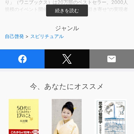
り」（ワニブックス）は20万部のベストセラー。2000人
規模のイベント開催と、まさに自らが“引き寄せ"の実現者
です。
ジャンル
引き寄せの法則を超える『磁石の法則』とは！？
自己啓発
>
スピリチュアル
宇宙の始まりはビッグバンではなく、ビッグシャター！？
身近にあるあの花の種が、放射能を打ち消す！
人類を創生したアヌンナキと神話の関係！
神様の夢である「あなた」という存在！？
コミカルで楽しい、そして奥深い、さとうみつろうワール
ドで綴られる、いままでにないバシャール本が体感いただ
けます。
今、あなたにオススメ
<主な内容>
■おはよう、バシャール
みつろう meets BASHAR
目の前の「現実」は100%その人が創り上げている
■あなたのワクワクより信じられるナビゲーターなんてあ