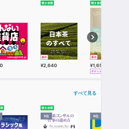
聴き放題
聴き放題
新作
新作
0
¥2,640
¥1,650
チケット
すべて見る
放題
聴き放題
5位
6位