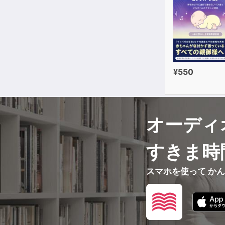
¥550
オーディ
すきま時
スマホを使って か