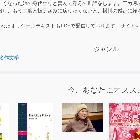
亡くなった娘の身代わりと喜んで浮舟の世話をします。三カ月
decre
出し、もう二度と板ばさみに戻りたくないと、横川の僧都に頼
volum
されたオリジナルテキストもPDFで配信しております。サイト
ジャンル
名作文学
今、あなたにオスス