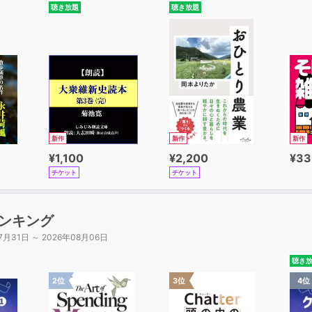
聴き放題
聴き放題
新作
新作
新作
¥1,100
¥2,200
¥33
チケット
チケット
ンキング
7月31日 ～ 2026年08月06日
聴き
2位
3位
4位