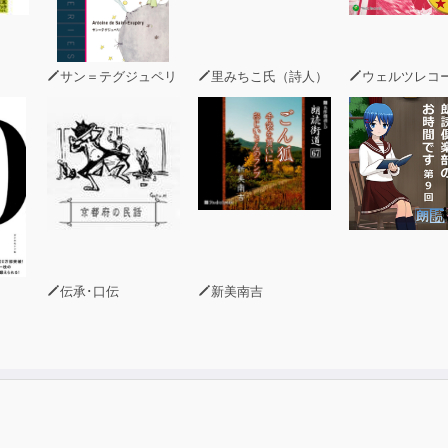
サン＝テグジュペリ
里みちこ氏（詩人）
ウェルツレコ
伝承･口伝
新美南吉