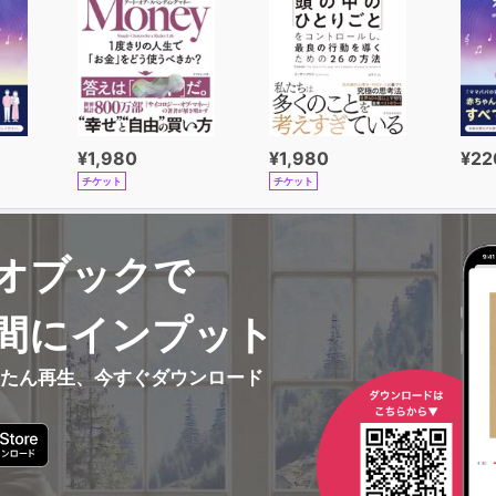
¥1,980
¥1,980
¥22
チケット
チケット
オブックで
間にインプット
んたん再生、今すぐダウンロード