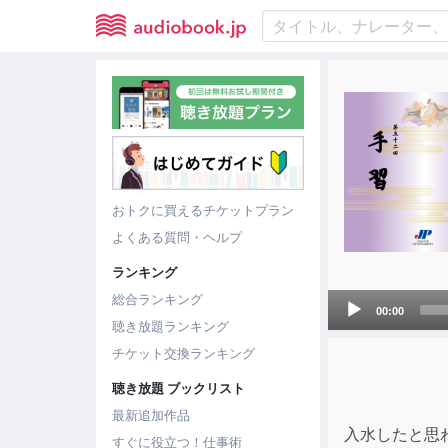
おトクに買えるチケットプラン
よくある質問・ヘルプ
ランキング
総合ランキング
Audio
00:00
Player
聴き放題ランキング
チケット交換ランキング
聴き放題 ブックリスト
最新追加作品
入水したと思
すぐに役立つ！仕事術