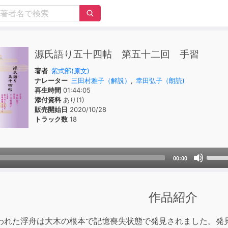
源氏語り五十四帖 第五十二回 手習
著者
紫式部(原文)
ナレーター
三田村雅子（解説）
,
幸田弘子（朗読)
再生時間
01:44:05
添付資料
あり(1)
販売開始日
2020/10/28
トラック数
18
Use
00:00
Up/D
Arrow
keys
作品紹介
to
incre
われた浮舟は大木の根本で記憶喪失状態で発見されました。発
or