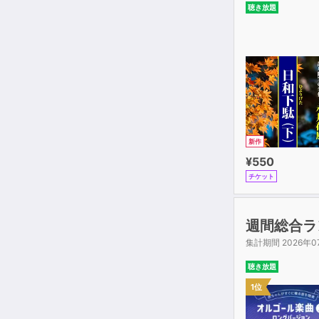
聴き放題
新作
¥550
チケット
週間総合ラ
集計期間 2026年0
聴き放題
1位