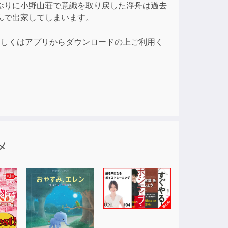
ぶりに小野山荘で意識を取り戻した浮舟は過去
ase
んで出家してしまいます。
e.
もしくはアプリからダウンロードの上ご利用く
メ