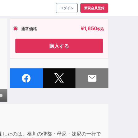
ログイン
新規会員登録
¥
1,650
通常価格
税込
購入する
own
ase
見したのは、横川の僧都・母尼・妹尼の一行で