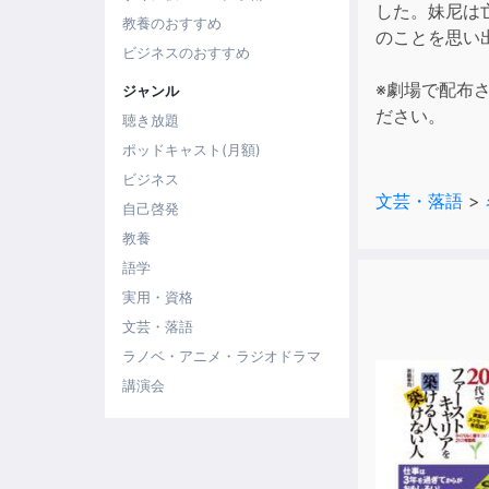
した。妹尼は
教養のおすすめ
のことを思い
ビジネスのおすすめ
※劇場で配布
ジャンル
ださい。
聴き放題
ポッドキャスト(月額)
ビジネス
文芸・落語
>
自己啓発
教養
語学
実用・資格
文芸・落語
ラノベ・アニメ・ラジオドラマ
講演会