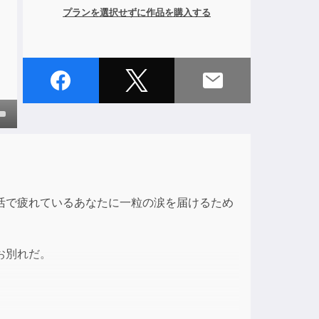
プランを選択せずに作品を購入する
own
ase
活で疲れているあなたに一粒の涙を届けるため
ase
e.
お別れだ。