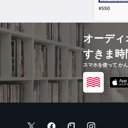
¥550
オーディ
すきま時
スマホを使って か