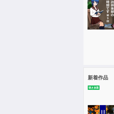
新着作品
聴き放題