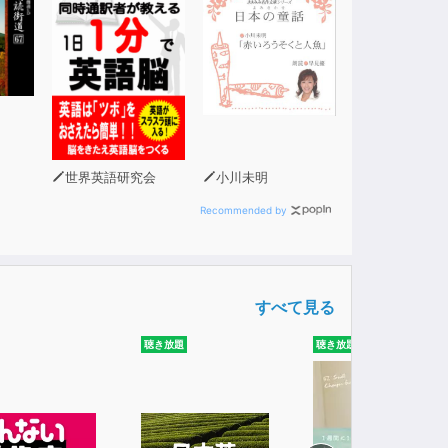
世界英語研究会
小川未明
Recommended by
すべて見る
聴き放題
聴き放題