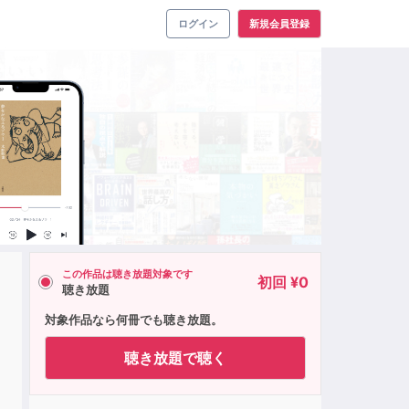
ログイン
新規会員登録
この作品は聴き放題対象です
初回 ¥0
聴き放題
対象作品なら何冊でも聴き放題。
聴き放題で聴く