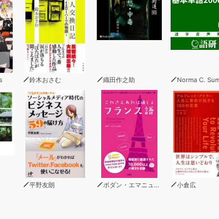
s
鈴木おさむ
織田作之助
Norma C. Su
平野友朗
ボダン・エマニュエル
小倉広