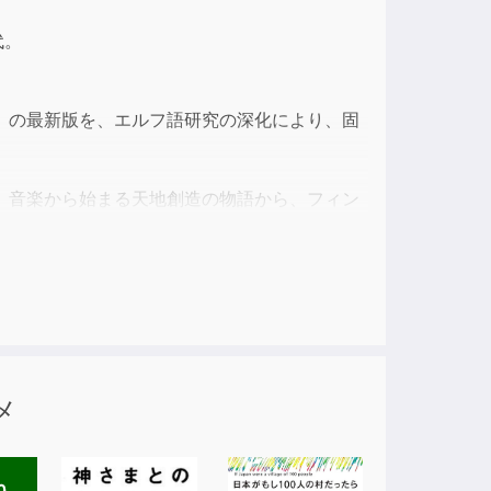
ase
代。
ase
e.
』の最新版を、エルフ語研究の深化により、固
」音楽から始まる天地創造の物語から、フィン
ルフィンの死のこと」までを収録した上巻で
メ