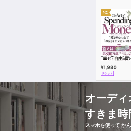
1位
¥1,980
チケット
オーディ
すきま時
スマホを使って か