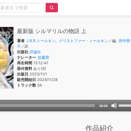
最新版 シルマリルの物語 上
著者
J.R.R.トールキン
,
クリストファー・トールキン
／編,
田中明
子
／訳
出版社
評論社
ナレーター
佐藤慧
再生時間
13:12:47
添付資料
あり(6)
出版日
2023/11/1
販売開始日
2024/11/28
トラック数
34
Use
00:00
Up/D
Arrow
keys
作品紹介
to