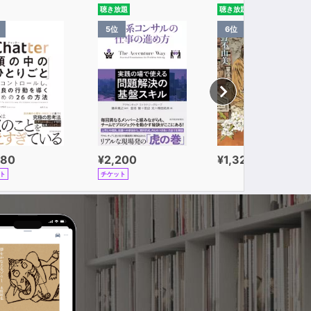
聴き放題
聴き放題
5位
6位
980
¥2,200
¥1,320
ト
チケット