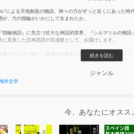
incre
エル”による天地創造の物語。神々の力がずっと近くにあった時
or
間が、力の指輪がいかにして生まれたか。
decre
volum
『指輪物語』に先立つ壮大な神話的世界、『シルマリルの物語
的に見直した日本語訳の完成形として、お届けします。
る者たちに語り給い、音楽の主題をかれらに与え給うた。――
モルゴスに一騎打ちを挑んだ「ベレリアンドの滅亡とフィンゴ
ジャンル
海外文学
今、あなたにオスス