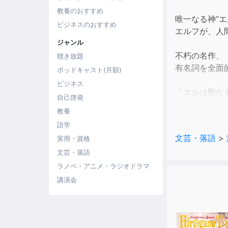
教養のおすすめ
唯一なる神“
ビジネスのおすすめ
エルフが、人
ジャンル
不朽の名作、
聴き放題
有名詞を全面
ポッドキャスト(月額)
ビジネス
「エルは聖な
自己啓発
ゴルフィンが
教養
す。
語学
文芸・落語
>
実用・資格
文芸・落語
ラノベ・アニメ・ラジオドラマ
講演会