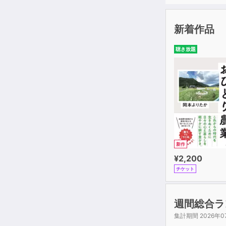
新着作品
聴き放題
新作
¥2,200
チケット
週間総合ラ
集計期間 2026年0