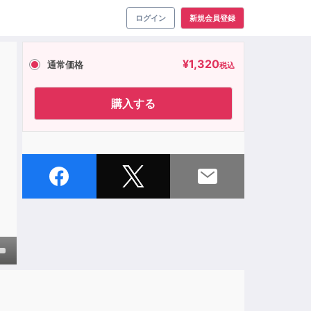
ログイン
新規会員登録
¥
1,320
通常価格
税込
購入する
own