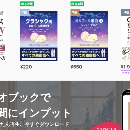
聴き放題
聴き放題
2位
3位
4位
¥220
¥550
¥1,
チケッ
オブックで
間にインプット
んたん再生、今すぐダウンロード