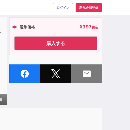
ログイン
新規会員登録
¥
397
通常価格
税込
ズ
購入する
own