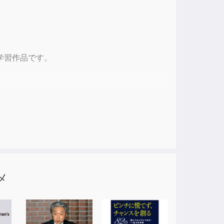
ase
ase
e.
学習作品です。
メ