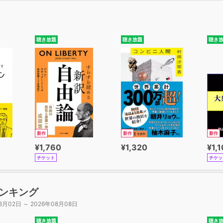
聴き放題
聴き放題
聴き
新作
新作
新作
¥1,760
¥1,320
¥1,
チケット
チケッ
ンキング
8月02日 ～ 2026年08月08日
聴き放題
聴き