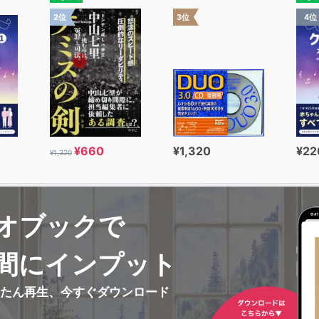
2位
3位
4位
¥660
¥1,320
¥22
¥1,320
オブックで
間にインプット
んたん再生、今すぐダウンロード