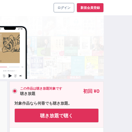
ログイン
新規会員登録
この作品は聴き放題対象です
初回 ¥0
聴き放題
対象作品なら何冊でも聴き放題。
聴き放題で聴く