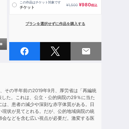
この作品はチケット対象です
¥
980
¥
1,500
税込
チケット
プランを選択せずに作品を購入する
own
ase
ase
、その半年前の2019年9月、厚労省は「再編統
e.
表した。これは、公立・公的病院の29％に当た
には、患者の減少や深刻な赤字体質がある。日
い現状が見てとれる。だが、公的地域病院の統
師会などを含む広い視点が必要だ。激変する医