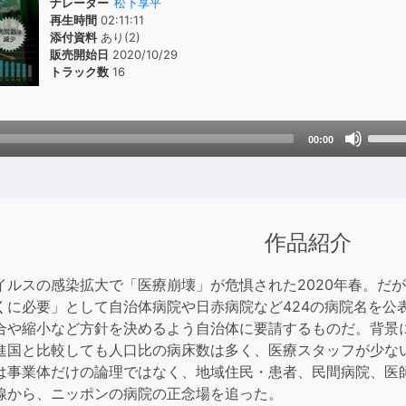
ナレーター
松下享平
再生時間
02:11:11
添付資料
あり(2)
販売開始日
2020/10/29
トラック数
16
Use
00:00
Up/D
Arrow
keys
to
作品紹介
incre
or
decre
イルスの感染拡大で「医療崩壊」が危惧された2020年春。だが
volum
くに必要」として自治体病院や日赤病院など424の病院名を公
合や縮小など方針を決めるよう自治体に要請するものだ。背景
進国と比較しても人口比の病床数は多く、医療スタッフが少な
は事業体だけの論理ではなく、地域住民・患者、民間病院、医
線から、ニッポンの病院の正念場を追った。