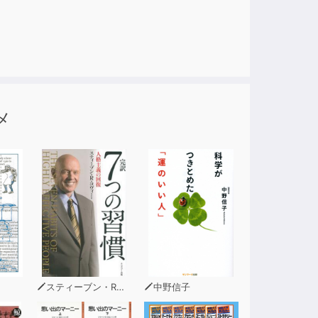
メ
スティーブン・R・コヴィー
中野信子