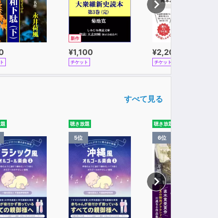
新作
0
¥1,100
¥2,200
ト
チケット
チケット
すべて見る
放題
聴き放題
聴き放題
5位
6位