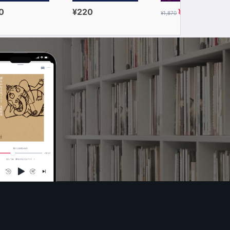
0
¥220
¥935
¥1,870