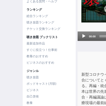
よくある質問・ヘルプ
ランキング
総合ランキング
聴き放題ランキング
チケット交換ランキング
Audio
聴き放題 ブックリスト
00:00
Player
最新追加作品
すぐに役立つ！仕事術
教養のおすすめ
ビジネスのおすすめ
ジャンル
新型コロナウ
聴き放題
合についてと
ポッドキャスト(月額)
る。再編・統
ビジネス
本は世界の先
自己啓発
合・再編議論
療現場の最前
教養