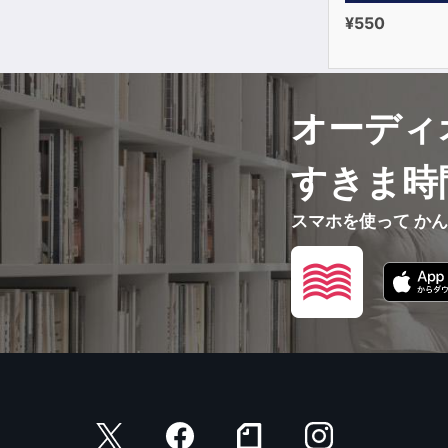
¥550
オーディ
すきま時
スマホを使って か