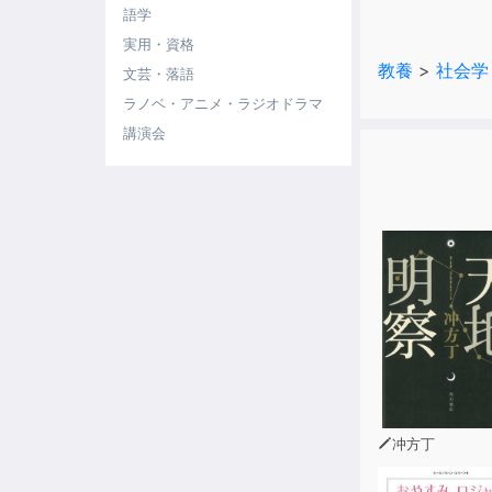
語学
実用・資格
教養
>
社会学
文芸・落語
ラノベ・アニメ・ラジオドラマ
講演会
冲方丁