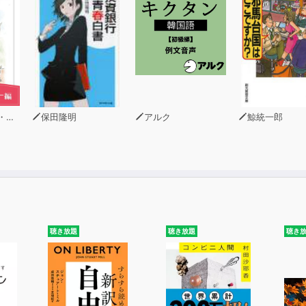
ーン
保田隆明
アルク
鯨統一郎
聴き放題
聴き放題
聴き