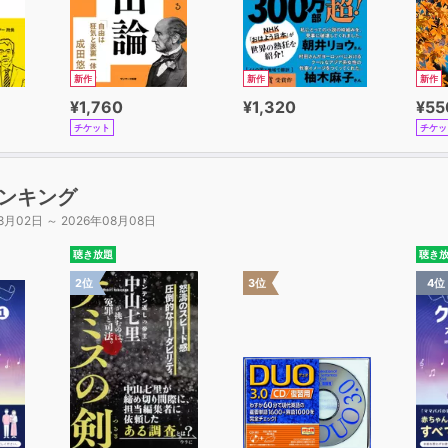
新作
新作
新作
¥1,760
¥1,320
¥55
チケット
チケッ
ンキング
8月02日 ～ 2026年08月08日
聴き放題
聴き
2位
3位
4位