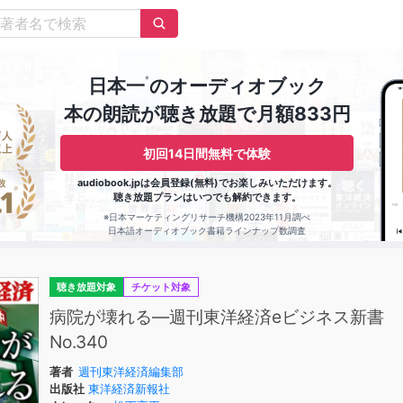
※
日本一
のオーディオブック
本の朗読が聴き放題で月額833円
初回14日間無料で体験
audiobook.jpは会員登録(無料)でお楽しみいただけます。
聴き放題プランはいつでも解約できます。
※日本マーケティングリサーチ機構2023年11月調べ
日本語オーディオブック書籍ラインナップ数調査
聴き放題対象
チケット対象
病院が壊れる―週刊東洋経済eビジネス新書
No.340
著者
週刊東洋経済編集部
出版社
東洋経済新報社