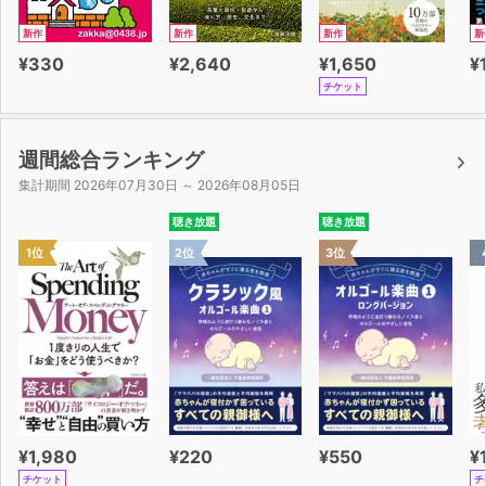
新作
新作
新作
新
¥330
¥2,640
¥1,650
¥
チケット
週間総合ランキング
集計期間 2026年07月30日 ～ 2026年08月05日
聴き放題
聴き放題
1位
2位
3位
¥1,980
¥220
¥550
¥
チケット
チ