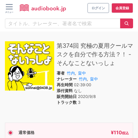
ログイン
会員登録
第374回 究極の夏用クールマ
スクを自分で作る方法？！ -
そんなことないっしょ
著者
竹内
,
畠中
ナレーター
竹内
,
畠中
再生時間
02:39:00
添付資料
なし
販売開始日
2020/9/8
トラック数
3
¥
110
通常価格
税込