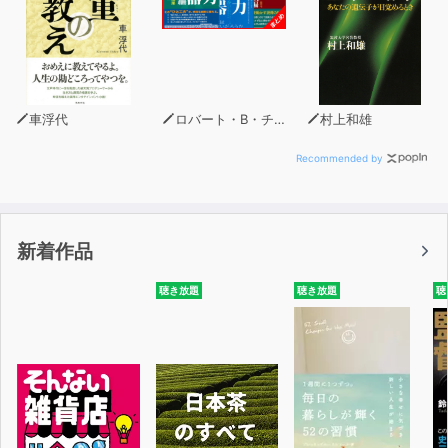
こちらの過去配信や過去番組のアクセスは、当プロジェク
トのwebサイトにてご覧いただけます
https://sonnai.com
楽曲提供 ＭｕｓＭｕｓ
車浮代
ロバート・B・チャルディーニ
村上和雄
Recommended by
新着作品
聴き放題
聴き放題
聴