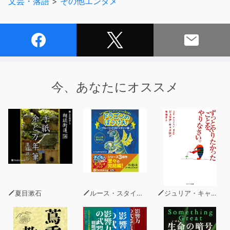
文芸・落語
>
その他エンタメ
プラスαのおまけ付
更に話は続きます
【メール募集中】
sonnai@0438.jp
『そんなことないっしょ』では、皆さまからメールを募集
今、あなたにオススメ
しております
◼︎ラジオネーム
◼︎番組の感想
◼︎おまけコーナーで話してほしい話題や質問
【そんないプロジェクト】
2010年より続くポッドキャストグループ、現在は他に4番
組をaudiobook.jpにてご用意しています
『そんない美術の時間』
夏目漱石
ルース・スタイルズ・ガネット
ジュリア・キャメロン
『そんない理科の時間B』
『そんない雑貨店』
『そんないっと』