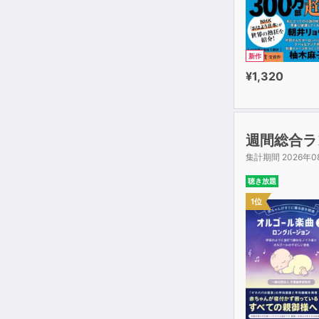
新作
¥1,320
週間総合ラ
集計期間 2026年0
聴き放題
1位