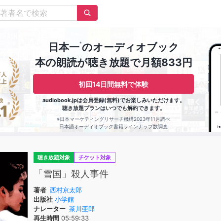
※
日本一
のオーディオブック
本の朗読が聴き放題で月額833円
初回14日間無料で体験
audiobook.jpは会員登録(無料)でお楽しみいただけます。
聴き放題プランはいつでも解約できます。
※日本マーケティングリサーチ機構2023年11月調べ
日本語オーディオブック書籍ラインナップ数調査
聴き放題対象
チケット対象
「雪国」殺人事件
著者
西村京太郎
出版社
小学館
ナレーター
茶川亜郎
再生時間
05:59:33