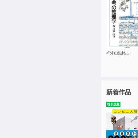
外山滋比古
新着作品
聴き放題