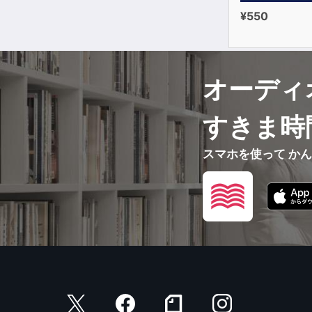
¥550
オーディ
すきま時
スマホを使って か