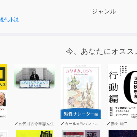
ジャンル
現代小説
今、あなたにオスス
五代目古今亭志ん生
カール=ヨハン・エリーン
赤羽 雄二