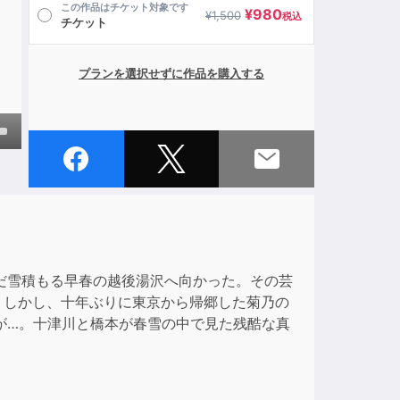
この作品はチケット対象です
¥
980
¥
1,500
税込
チケット
プランを選択せずに作品を購入する
own
ase
ase
だ雪積もる早春の越後湯沢へ向かった。その芸
e.
。しかし、十年ぶりに東京から帰郷した菊乃の
が…。十津川と橋本が春雪の中で見た残酷な真