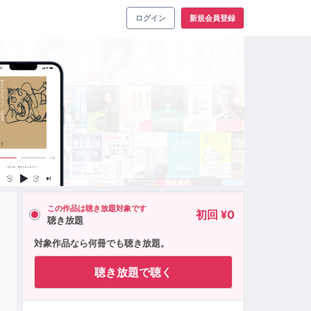
ログイン
新規会員登録
この作品は聴き放題対象です
初回 ¥0
聴き放題
対象作品なら何冊でも聴き放題。
聴き放題で聴く