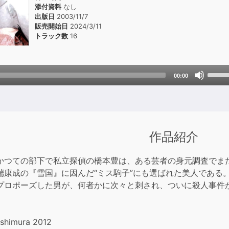
添付資料
なし
出版日
2003/11/7
販売開始日
2024/3/11
トラック数
16
Use
00:00
Up/D
Arrow
keys
to
incre
作品紹介
or
decre
かつての部下で私立探偵の橋本豊は、ある芸者の身元調査でま
volum
端康成の『雪国』に因んだ“ミス駒子”にも選ばれた美人である
プロポーズした男が、何者かに次々と刺され、ついに殺人事件
ishimura 2012