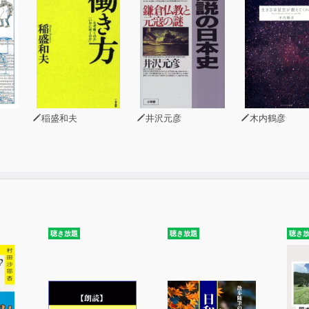
稲盛和夫
井沢元彦
木内鶴彦
聴き放題
聴き放題
聴き