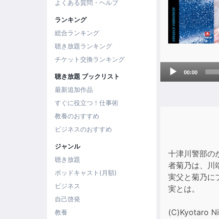
よくある質問・ヘルプ
ランキング
総合ランキング
聴き放題ランキング
チケット交換ランキング
Audio
00:00
聴き放題 ブックリスト
Player
最新追加作品
すぐに役立つ！仕事術
教養のおすすめ
ビジネスのおすすめ
ジャンル
十津川警部の
聴き放題
者菊乃は、川
ポッドキャスト(月額)
実父と菊乃に
ビジネス
実とは。
自己啓発
(C)Kyotaro N
教養