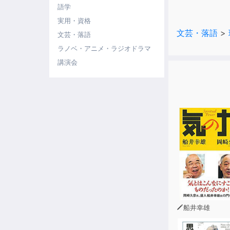
語学
実用・資格
文芸・落語
>
文芸・落語
ラノベ・アニメ・ラジオドラマ
講演会
船井幸雄