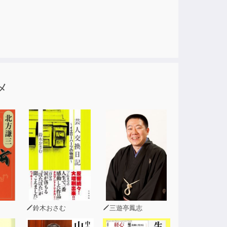
メ
鈴木おさむ
三遊亭鳳志