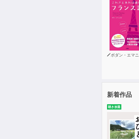
ボダン・エマニュ
新着作品
聴き放題