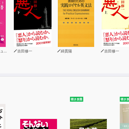
エル
吉田修一
綿貫陽
吉田修一
聴き放題
聴き