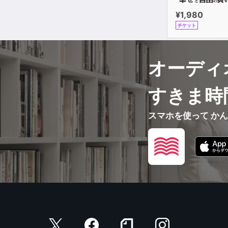
¥1,980
チケット
オーディ
すきま時
スマホを使って か