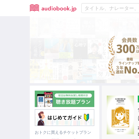
おトクに買えるチケットプラン