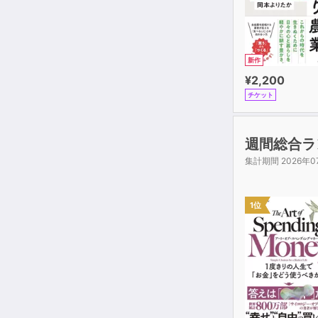
新作
¥2,200
チケット
週間総合ラ
集計期間 2026年0
1位