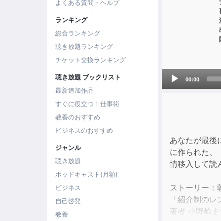
よくある質問・ヘルプ
ランキング
総合ランキング
聴き放題ランキング
チケット交換ランキング
Audio
聴き放題 ブックリスト
00:00
Player
最新追加作品
すぐに役立つ！仕事術
教養のおすすめ
ビジネスのおすすめ
あなたが最後
ジャンル
に作られた、
聴き放題
情移入して読
ポッドキャスト(月額)
ストーリー：
ビジネス
「紹介制のレ
自己啓発
著者 小野崎ま
教養