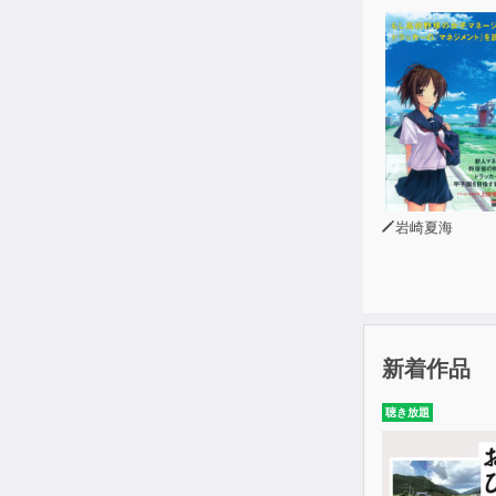
岩崎夏海
新着作品
聴き放題