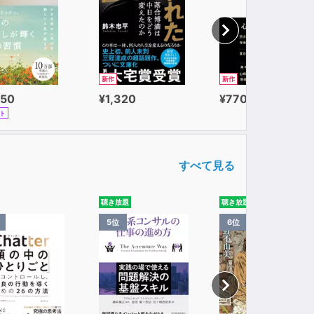
新作
新作
650
¥1,320
¥770
ト
すべて見る
聴き放題
聴き放題
5位
6位