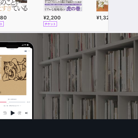
980
¥2,200
¥1,320
ト
チケット