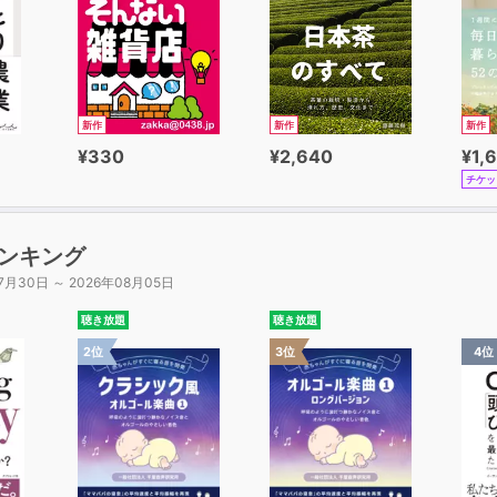
新作
新作
新作
¥330
¥2,640
¥1,
チケッ
ンキング
7月30日 ～ 2026年08月05日
聴き放題
聴き放題
2位
3位
4位