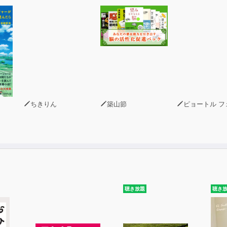
ちきりん
築山節
ピョートル フェリクス 
聴き放題
聴き