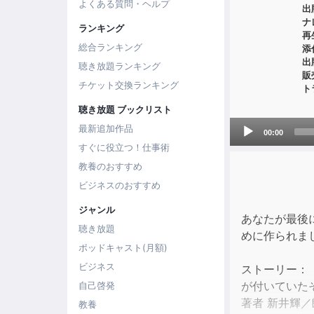
よくある質問・ヘルプ
出
ナ
ランキング
再
総合ランキング
添
出
聴き放題ランキング
販
チケット交換ランキング
ト
聴き放題 ブックリスト
Audio
最新追加作品
00:00
Player
すぐに役立つ！仕事術
教養のおすすめ
ビジネスのおすすめ
ジャンル
あなたが最後
聴き放題
めに作られま
ポッドキャスト(月額)
ビジネス
ストーリー：
が付いていた
自己啓発
著者 新井輝／
教養