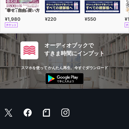
¥1,980
¥220
¥550
¥
チケット
チ
オーディオブックで
すきま時間にインプット
スマホを使って かんたん再生、今すぐダウンロード