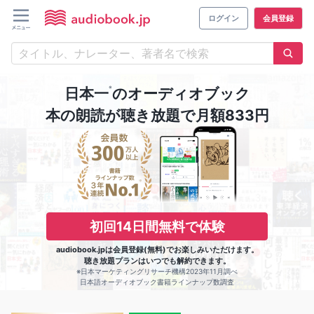
ログイン
会員登録
※
日本一
のオーディオブック
本の朗読が聴き放題で月額833円
初回14日間無料で体験
audiobook.jpは会員登録(無料)でお楽しみいただけます。
聴き放題プランはいつでも解約できます。
※日本マーケティングリサーチ機構2023年11月調べ
日本語オーディオブック書籍ラインナップ数調査