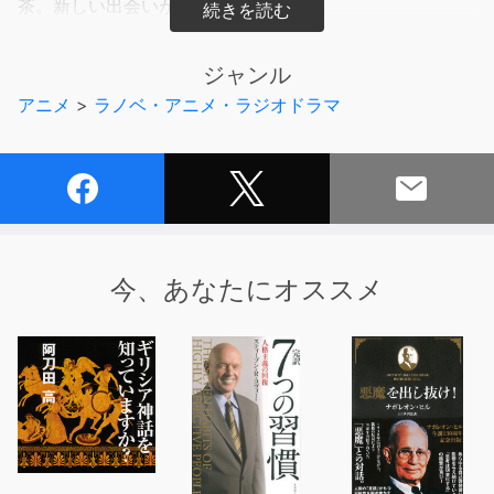
茶。新しい出会いが彼女を待っていた。
著者 石田空／朗読 夢咲叶／イラスト かざあな
ジャンル
＊『動物の泣ける話』に収録されています。
アニメ
>
ラノベ・アニメ・ラジオドラマ
＊『動物の泣ける話』全話を収録したフルセット版も発売
中。
今、あなたにオススメ