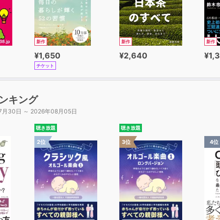
新作
新作
新作
¥1,650
¥2,640
¥1,
チケット
ンキング
7月30日 ～ 2026年08月05日
聴き放題
聴き放題
2位
3位
4位