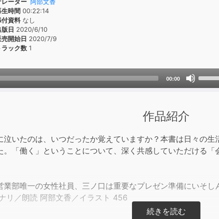
ナレーター
阿部文香
再生時間
00:22:14
添付資料
なし
出版日
2020/6/10
販売開始日
2020/7/9
トラック数
1
Use
00:00
Up/D
Arrow
keys
作品紹介
to
incre
に泣いたのは、いつだったか覚えていますか？本書は日々の生
or
た。「働く」ということについて、深く共感していただける「
decre
volum
営業部唯一の女性社員、三ノ口は重要なプレゼン準備にいそし
ナリ／朗読 阿部文香／イラスト 456