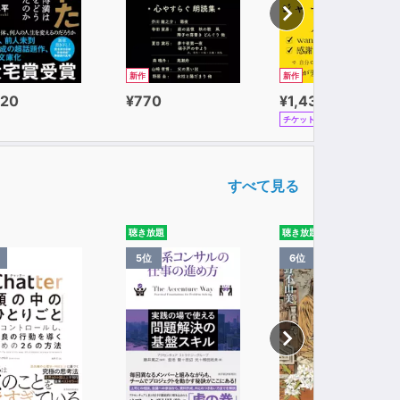
新作
新作
320
¥770
¥1,430
チケット
すべて見る
聴き放題
聴き放題
5位
6位