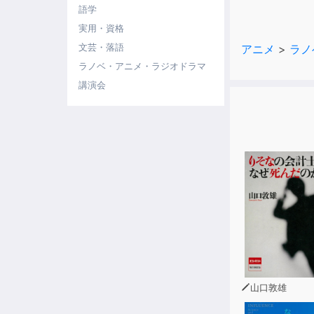
＊『会社であ
語学
＊『会社であ
実用・資格
文芸・落語
アニメ
>
ラノ
ラノベ・アニメ・ラジオドラマ
講演会
山口敦雄