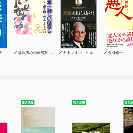
ーニ
購買者心理研究所 株式会社モデンナ 顧問 青木幹和
ナポレオン・ヒル
吉田修一
聴き放題
聴き放題
聴き