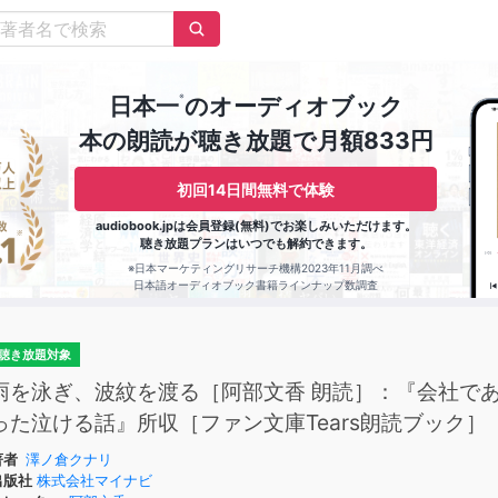
※
日本一
のオーディオブック
本の朗読が聴き放題で月額833円
初回14日間無料で体験
audiobook.jpは会員登録(無料)でお楽しみいただけます。
聴き放題プランはいつでも解約できます。
※日本マーケティングリサーチ機構2023年11月調べ
日本語オーディオブック書籍ラインナップ数調査
聴き放題対象
雨を泳ぎ、波紋を渡る［阿部文香 朗読］：『会社で
った泣ける話』所収［ファン文庫Tears朗読ブック］
著者
澤ノ倉クナリ
出版社
株式会社マイナビ