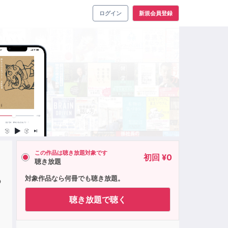
ログイン
新規会員登録
この作品は聴き放題対象です
初回 ¥0
聴き放題
あ
対象作品なら何冊でも聴き放題。
聴き放題で聴く