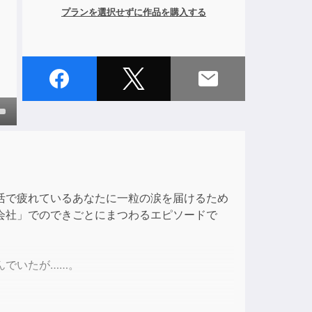
プランを選択せずに作品を購入する
own
ase
活で疲れているあなたに一粒の涙を届けるため
会社」でのできごとにまつわるエピソードで
ase
e.
んでいたが……。