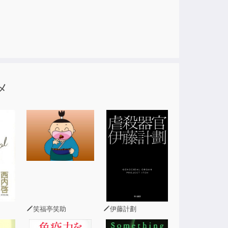
メ
笑福亭笑助
伊藤計劃