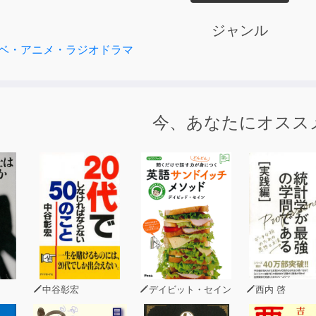
った泣ける話』に収録されています。
った泣ける話』全話を収録したフルセット版も発売中。
ジャンル
ベ・アニメ・ラジオドラマ
今、あなたにオスス
中谷彰宏
デイビット・セイン
西内 啓