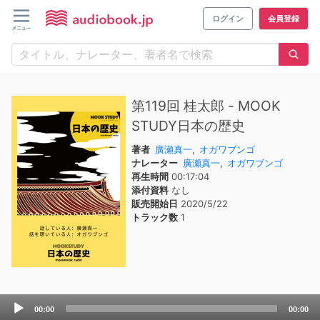
ログイン
会員登録
第119回 桂太郎 - MOOK
STUDY日本の歴史
著者
廣瀬真一
,
オガワブンゴ
ナレーター
廣瀬真一
,
オガワブンゴ
再生時間
00:17:04
添付資料
なし
販売開始日
2020/5/22
トラック数
1
Audio
00:00
00:00
Player