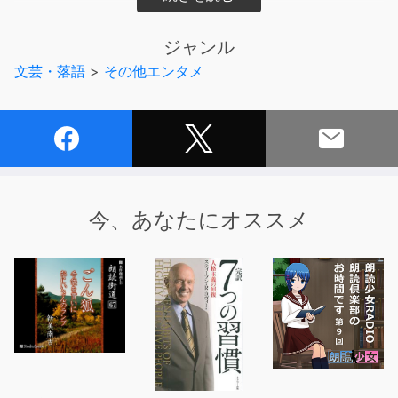
クターのオガワブンゴに教えていく形で番組を進行してい
きます。だいたい脱線します。
ジャンル
「小難しいのは嫌だけど、カジュアルに聴きたい」という
文芸・落語
>
その他エンタメ
方や「日本史をもう一度おさらいしたい」、「日本史に興
味がある」という方にオススメです。
この番組をきっかけに日本の歴史に興味を持つ方が一人で
も増えれば嬉しいなと思ってます！
【話している人】廣瀬真一、オガワブンゴ
【URL】
https://mookstudy1.mookmookradio.com/
今、あなたにオススメ
【企画・ディレクター】オガワブンゴ
【制作】mookmook radio（ムックムックラジオ）