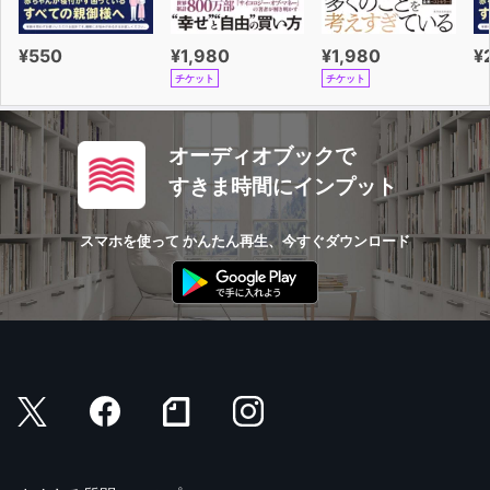
¥550
¥1,980
¥1,980
¥
チケット
チケット
オーディオブックで
すきま時間にインプット
スマホを使って かんたん再生、今すぐダウンロード