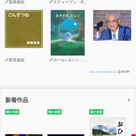
新美南吉
スティーブン・R・コヴィー
新見南吉
カール=ヨハン・エリーン（著）
Recommended by
新着作品
聴き放題
聴き放題
聴き放題