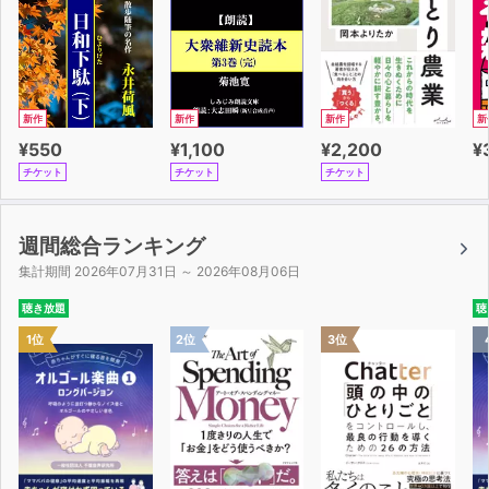
新作
新作
新作
新
¥550
¥1,100
¥2,200
¥
チケット
チケット
チケット
週間総合ランキング
集計期間 2026年07月31日 ～ 2026年08月06日
聴き放題
聴
1位
2位
3位