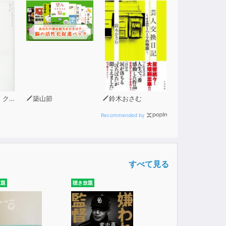
ビック
築山節
鈴木おさむ
Recommended by
すべて見る
放題
聴き放題