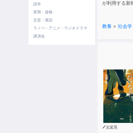
が利用する新
語学
実用・資格
文芸・落語
教養
>
社会学
ラノベ・アニメ・ラジオドラマ
講演会
志駕晃