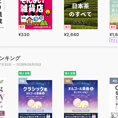
新作
新作
新作
¥330
¥2,640
¥1,
チケッ
ンキング
7月30日 ～ 2026年08月05日
聴き放題
聴き放題
2位
3位
4位