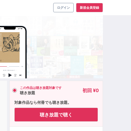
ログイン
新規会員登録
この作品は聴き放題対象です
初回 ¥0
聴き放題
対象作品なら何冊でも聴き放題。
聴き放題で聴く