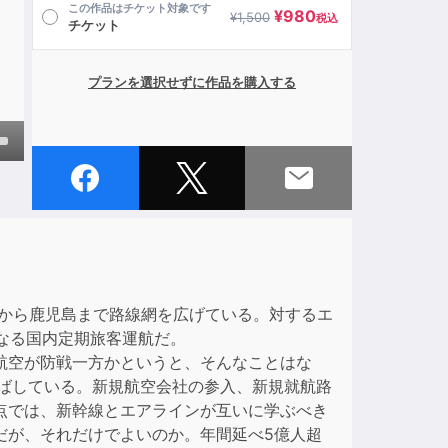
この作品はチケット対象です
¥
980
¥
1,500
税込
チケット
プランを選択せずに作品を購入する
own
ase
ase
道から鹿児島まで路線網を広げている。対するエ
e.
となる国内定期旅客運航だ。
航空が防戦一方かというと、そんなことはな
伸ばしている。新規航空会社の参入、新規就航路
点では、新幹線とエアラインが互いに学ぶべき
だが、それだけでよいのか。年間延べ5億人超