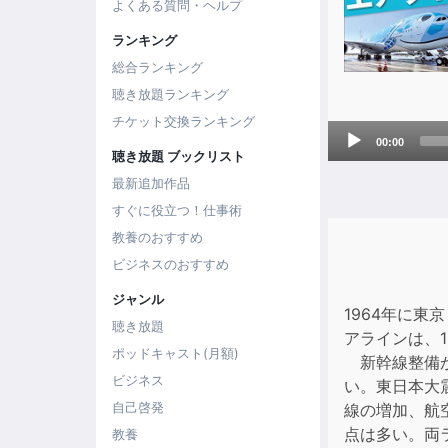
よくある質問・ヘルプ
ランキング
総合ランキング
聴き放題ランキング
チケット交換ランキング
Audio
00:00
Player
聴き放題 ブックリスト
最新追加作品
すぐに役立つ！仕事術
教養のおすすめ
ビジネスのおすすめ
ジャンル
1964年に
聴き放題
アラインは、
ポッドキャスト(月額)
新幹線整備が
ビジネス
い。東日本大
自己啓発
線の増加、航
点は多い。両
教養