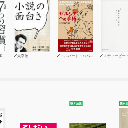
ィー
太宰治
エルバート・ハバード
スティービー・クレオ・ダー
聴き放題
聴き