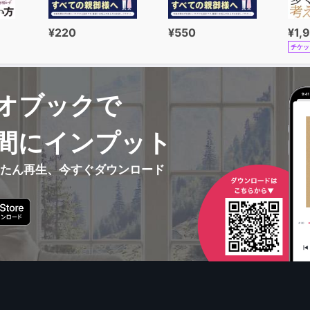
¥220
¥550
¥1,
チケッ
オブックで
間にインプット
んたん再生、今すぐダウンロード