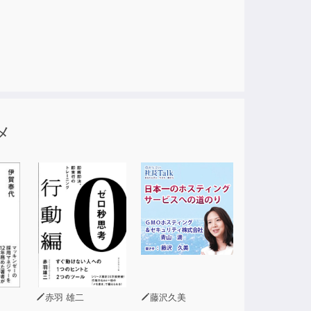
メ
赤羽 雄二
藤沢久美