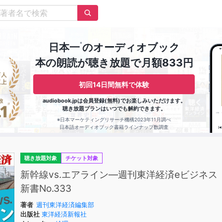
※
日本一
のオーディオブック
本の朗読が聴き放題で月額833円
初回14日間無料で体験
audiobook.jpは会員登録(無料)でお楽しみいただけます。
聴き放題プランはいつでも解約できます。
※日本マーケティングリサーチ機構2023年11月調べ
日本語オーディオブック書籍ラインナップ数調査
聴き放題対象
チケット対象
新幹線vs.エアライン―週刊東洋経済eビジネス
新書No.333
著者
週刊東洋経済編集部
出版社
東洋経済新報社