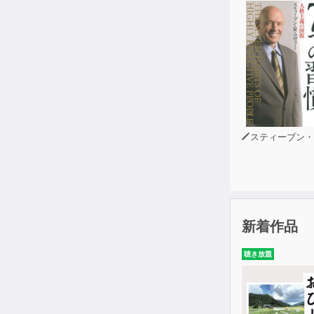
スティーブン・R・コヴ
新着作品
聴き放題