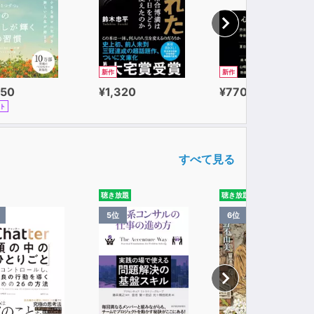
新作
新作
650
¥1,320
¥770
ト
すべて見る
聴き放題
聴き放題
5位
6位