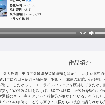
ナレーター
絵理
再生時間
02:01:35
添付資料
あり(1)
販売開始日
2020/9/10
トラック数
15
Use
00:00
Up/D
Arrow
keys
to
incre
作品紹介
or
decre
東京－新大阪間・東海道新幹線が営業運転を開始し、いまや北海
volum
1951年に羽田－伊丹－福岡便、羽田－千歳便の就航が戦後初
進むにしたがって、エアラインのシェアを獲得してきたが、
震災などの特殊要因を除けば、80年代以降、旅客数を堅調に
空運賃のネット割引といった積極策が奏功している。そうした
ライバルの攻防は、どうも東京・大阪からの視点で語られがち