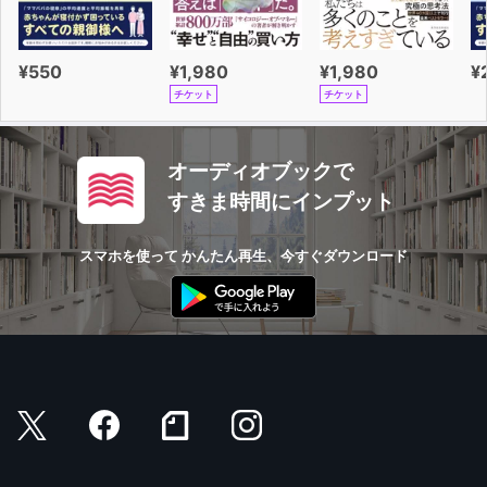
¥550
¥1,980
¥1,980
¥
チケット
チケット
オーディオブックで
すきま時間にインプット
スマホを使って かんたん再生、今すぐダウンロード