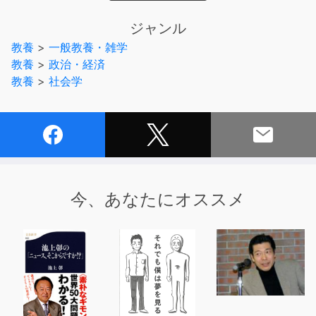
当日のスライドを見ながらみんなで聴こう！
ジャンル
【配信概要】
教養
>
一般教養・雑学
・配信URL：
https://www.youtube.com/watch?
教養
>
政治・経済
v=x0hOgyGKs1M&feature=youtu.be
教養
>
社会学
・開催日時：2020年6月30日19時～21時半ごろまでライ
ブ配信
・申し込み等：不要
★オーディオブック特典として、瀧本哲史さんの書籍第
一弾として発売した『僕は君たちに武器を配りたい』の編
集者・加藤晴之さんと、同じく第一弾として発売した『武
今、あなたにオススメ
器としての決断思考』の編集者であり、瀧本さんが「軍事
顧問」を務めた新書レーベル「星海社新書」の初代編集
長・柿内芳文さんの特別対談を収録します。
お二人の編集者にとって、瀧本さんはどんな人だったの
か。そして瀧本さんとの本づくりの秘話、瀧本さんとの
様々なエピソードなどを約45分間たっぷり語っていただ