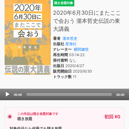
聴き放題対象
2020年6月30日にまたここ
で会おう 瀧本哲史伝説の東
大講義
著者
瀧本哲史
出版社
星海社
ナレーター
横関健悟
再生時間
03:14:22
添付資料
なし
出版日
2020/4/27
販売開始日
2020/6/30
トラック数
11
Audio
00:00
00:00
Player
この作品は聴き放題対象です
初回 ¥0
聴き放題
対象作品なら何冊でも聴き放題。