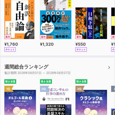
スタジオ収録盤にはないライブ盤のように、
生前の瀧本さんの生の声と熱量の大きさ、
そしてその普遍的なメッセージを、リアルに感じてもらえ
ると思う。
新作
新作
新作
新
さあ、チャイムは鳴った。さっそく講義を始めよう。
¥1,760
¥1,320
¥550
¥
瀧本さんが未来に向けて飛ばす「檄」を受け取った君たち
チケット
チケット
チ
は、
これから何を学び、どう生きるべきか。この講義は、君た
ちへの一つの問いかけでもある。
週間総合ランキング
集計期間 2026年08月01日 ～ 2026年08月07日
聴き放題
聴き放題
聴き放題
1位
2位
3位