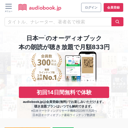
ログイン
会員登録
※
日本一
のオーディオブック
本の朗読が聴き放題で月額833円
初回14日間無料で体験
audiobook.jpは会員登録(無料)でお楽しみいただけます。
聴き放題プランはいつでも解約できます。
※日本マーケティングリサーチ機構2023年11月調べ
日本語オーディオブック書籍ラインナップ数調査