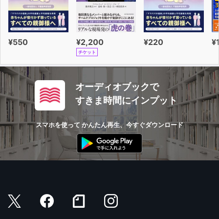
¥550
¥2,200
¥220
¥
チケット
オーディオブックで
すきま時間にインプット
スマホを使って かんたん再生、今すぐダウンロード