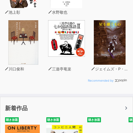
きました。
池上彰
水野敬也
★瀧本哲史氏の著作『僕は君たちに武器を配りたい』
『武器としての決断思考』『武器としての交渉思考』『君
に友だちはいらない』『戦略がすべて』の5作品のオーデ
ィオブックを、2020年6月30日～7月31日までの約1か月
間、audiobook.jpの聴き放題にて配信します。
聴き放題となる瀧本哲史氏のオーディオブックはこちら
---
川口俊和
三遊亭竜楽
ジェイムズ・P・ホーガン
「君たちは、自分の力で、世の中を変えていけ!僕は日本
Recommended by
の未来に期待している。支援は惜しまない」
2019年8月に、病のため夭逝した瀧本哲史さん。
新着作品
ずっと若者世代である「君たち」に向けてメッセージを送
り続けてきた
聴き放題
聴き放題
聴き放題
聴
彼の思想を凝縮した“伝説の東大講義”を、ここに一冊の本
として完全収録する。