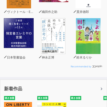
ヴィクトール・E・フランクル
織田作之助
貫井徳郎
日本聖書協会
神永正博
鈴木るりか
Recommended by
新着作品
聴き放題
聴き放題
聴き放題
聴