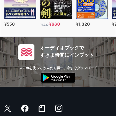
¥550
¥660
¥1,320
¥
¥1,320
オーディオブックで
すきま時間にインプット
スマホを使って かんたん再生、今すぐダウンロード