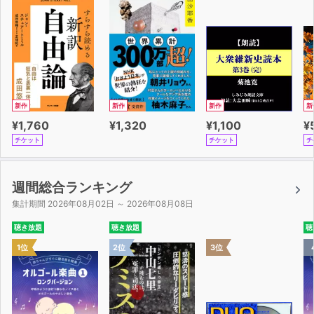
新作
新作
新作
新
¥1,760
¥1,320
¥1,100
¥
チケット
チケット
チ
週間総合ランキング
集計期間 2026年08月02日 ～ 2026年08月08日
聴き放題
聴き放題
聴
1位
2位
3位