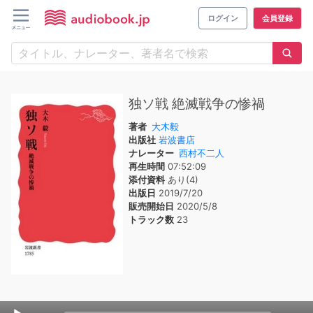
ログイン
会員登録
独ソ戦 絶滅戦争の惨禍
著者
大木毅
出版社
岩波書店
ナレーター
西村不二人
再生時間
07:52:09
添付資料
あり(4)
出版日
2019/7/20
販売開始日
2020/5/8
トラック数
23
Audio