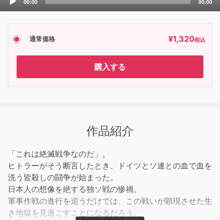
00:00
00:00
Player
¥
1,320
通常価格
税込
購入する
作品紹介
「これは絶滅戦争なのだ」。
ヒトラーがそう断言したとき、ドイツとソ連との血で血を
洗う皆殺しの闘争が始まった。
日本人の想像を絶する独ソ戦の惨禍。
軍事作戦の進行を追うだけでは、この戦いが顕現させた生
き地獄を見過ごすことになるだろう。