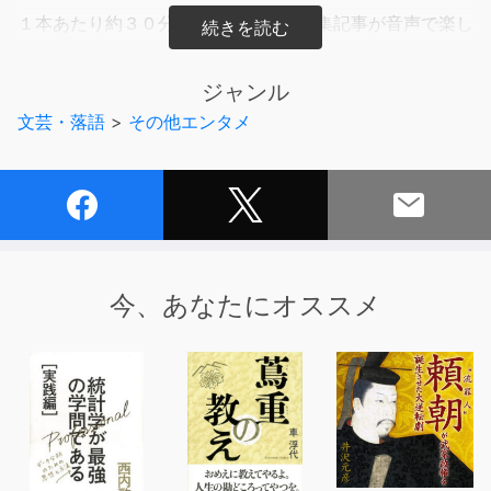
１本あたり約３０分で、毎号最新の特集記事が音声で楽し
める！
ジャンル
◇
文芸・落語
>
その他エンタメ
【今号の特集紹介】
70歳まで働く極意 - 週刊SPA！音声版
4月1日から「改正高年齢者雇用安定法」（通称・70歳就
業法）が施行される。これによって、いよいよ「70歳ま
で働き続ける」が常識になる世界が現実味を帯びてきた。
今、あなたにオススメ
悠々自適な老後生活など夢のまた夢なったサバイバル時代
をどう生き延びればいいのか。生存戦略を探る！