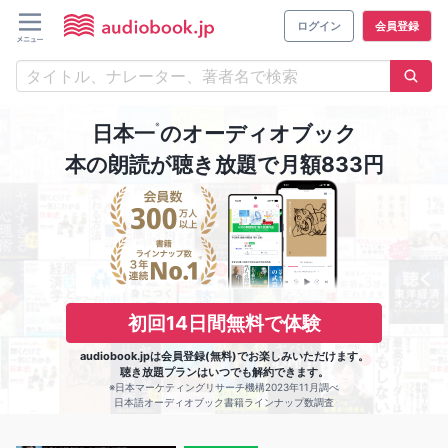
ログイン
会員登録
※
日本一
のオーディオブック
本の朗読が聴き放題で月額833円
初回14日間無料で体験
audiobook.jpは会員登録(無料)でお楽しみいただけます。
聴き放題プランはいつでも解約できます。
※日本マーケティングリサーチ機構2023年11月調べ
日本語オーディオブック書籍ラインナップ数調査