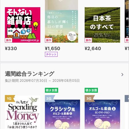
新作
新作
新作
新
¥330
¥1,650
¥2,640
¥
チケット
週間総合ランキング
集計期間 2026年07月30日 ～ 2026年08月05日
聴き放題
聴き放題
1位
2位
3位