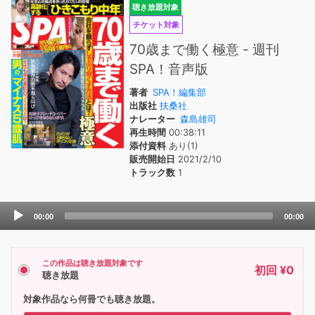
聴き放題対象
チケット対象
70歳まで働く極意 - 週刊
SPA！音声版
著者
SPA！編集部
出版社
扶桑社
ナレーター
森島雄司
再生時間
00:38:11
添付資料
あり(1)
販売開始日
2021/2/10
トラック数
1
Audio
00:00
00:00
Player
この作品は聴き放題対象です
初回 ¥0
聴き放題
対象作品なら何冊でも聴き放題。