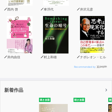
西内 啓
車浮代
井沢元彦
井内由佳
村上和雄
ナポレオン・ヒル
Recommended by
新着作品
聴き放題
聴き放題
聴