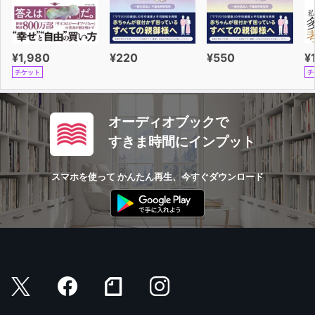
¥1,980
¥220
¥550
¥
チケット
チ
オーディオブックで
すきま時間にインプット
スマホを使って かんたん再生、今すぐダウンロード