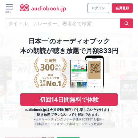
ログイン
会員登録
※
日本一
のオーディオブック
本の朗読が聴き放題で月額833円
初回14日間無料で体験
audiobook.jpは会員登録(無料)でお楽しみいただけます。
聴き放題プランはいつでも解約できます。
※日本マーケティングリサーチ機構2023年11月調べ
日本語オーディオブック書籍ラインナップ数調査