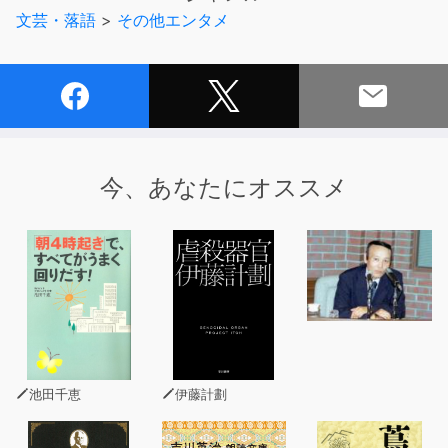
◇
文芸・落語
>
その他エンタメ
【今号の特集紹介】
[社会人のお金]入門 - 週刊SPA！音声版
源泉徴収ってなに？
確定申告って得するの？
年金はいくらもらえるの？
今、あなたにオススメ
池田千恵
伊藤計劃