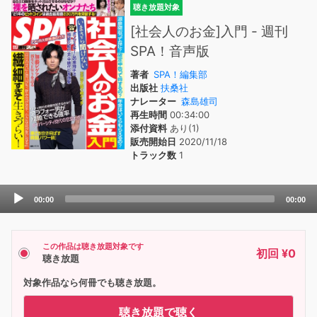
聴き放題対象
[社会人のお金]入門 - 週刊
SPA！音声版
著者
SPA！編集部
出版社
扶桑社
ナレーター
森島雄司
再生時間
00:34:00
添付資料
あり(1)
販売開始日
2020/11/18
トラック数
1
Audio
00:00
00:00
Player
この作品は聴き放題対象です
初回 ¥0
聴き放題
対象作品なら何冊でも聴き放題。
聴き放題で聴く