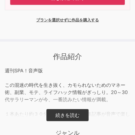
プランを選択せずに作品を購入する
作品紹介
週刊SPA！音声版
この混迷の時代を生き抜く、カモられないためのマネー
術、副業、モテ、ライフハック情報がぎっしり。20～30
代サラリーマンが今、一番読みたい情報が満載。
１本あたり約３０分で、毎号最新の特集記事が音声で楽し
める！
ジャンル