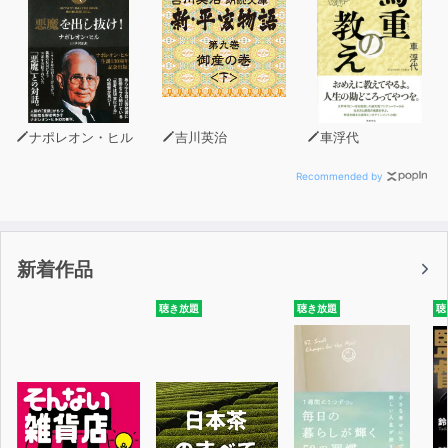
ナポレオン・ヒル
吉川英治
車浮代
Recommended by
新着作品
聴き放題
聴き放題
聴