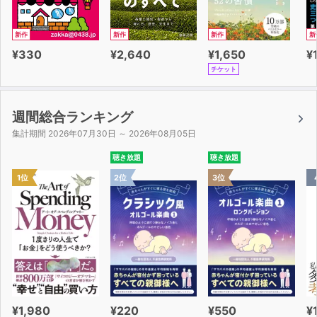
新作
新作
新作
新
¥330
¥2,640
¥1,650
¥
チケット
週間総合ランキング
集計期間 2026年07月30日 ～ 2026年08月05日
聴き放題
聴き放題
1位
2位
3位
¥1,980
¥220
¥550
¥