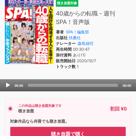
聴き放題対象
40歳からの転職 - 週刊
SPA！音声版
著者
SPA！編集部
出版社
扶桑社
ナレーター
森島雄司
再生時間
00:30:47
添付資料
あり(1)
販売開始日
2020/10/7
トラック数
1
Audio
00:00
00:00
Player
この作品は聴き放題対象です
初回 ¥0
聴き放題
対象作品なら何冊でも聴き放題。
聴き放題で聴く