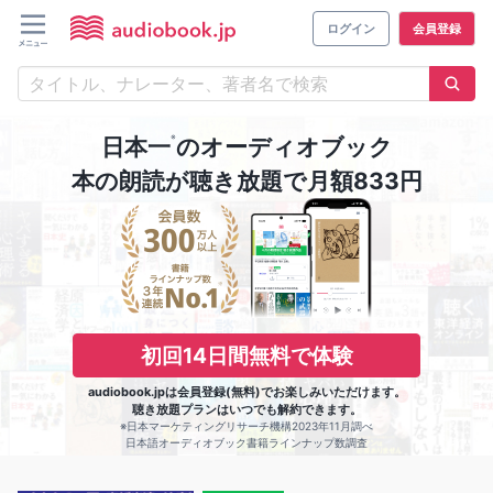
ログイン
会員登録
※
日本一
のオーディオブック
本の朗読が聴き放題で月額833円
初回14日間無料で体験
audiobook.jpは会員登録(無料)でお楽しみいただけます。
聴き放題プランはいつでも解約できます。
※日本マーケティングリサーチ機構2023年11月調べ
日本語オーディオブック書籍ラインナップ数調査