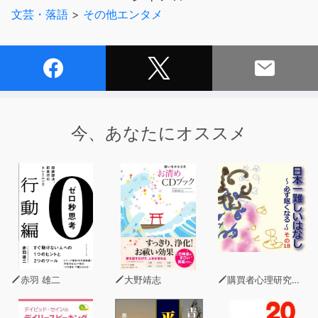
◇
文芸・落語
>
その他エンタメ
【今号の特集紹介】
40歳からの転職 - 週刊SPA！音声版
コロナ禍により多くの企業や事業者が打撃を受け、同時に
働き方も見直されるなか、転職を考え始める中年が増加し
ているという。そして中高年の転職市場そのものにもあら
今、あなたにオススメ
ゆる要因でパラダイムシフトが起きており、従来とは違う
方法が求められている。そこで、成功するための方策を探
った。
赤羽 雄二
大野靖志
購買者心理研究所 株式会社モデンナ 顧問 青木幹和