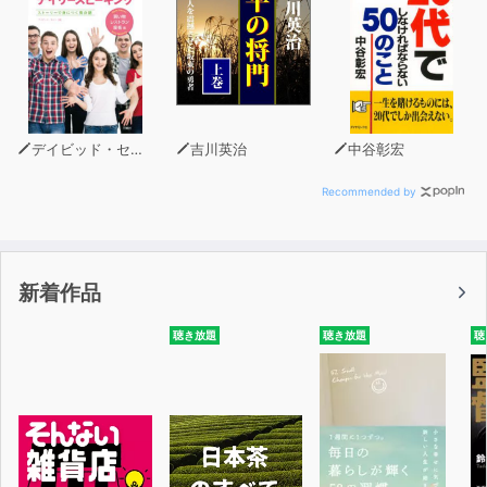
デイビッド・セイン
吉川英治
中谷彰宏
Recommended by
新着作品
聴き放題
聴き放題
聴