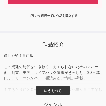
プランを選択せずに作品を購入する
作品紹介
週刊SPA！音声版
この混迷の時代を生き抜く、カモられないためのマネー
術、副業、モテ、ライフハック情報がぎっしり。20～30
代サラリーマンが今、一番読みたい情報が満載。
１本あたり約３０分で、毎号最新の特集記事が音声で楽し
める！
ジャンル