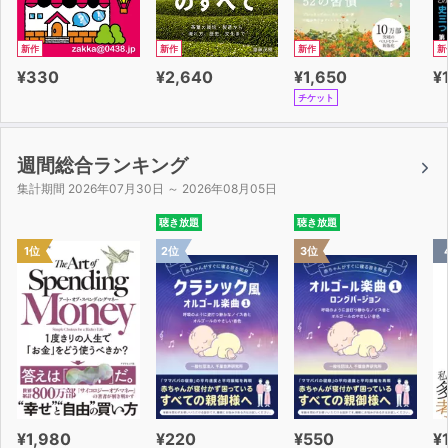
新作
新作
新作
新
¥330
¥2,640
¥1,650
¥
チケット
週間総合ランキング
集計期間 2026年07月30日 ～ 2026年08月05日
聴き放題
聴き放題
1位
2位
3位
¥1,980
¥220
¥550
¥