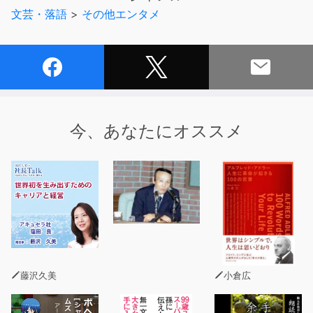
◇
文芸・落語
>
その他エンタメ
【今号の特集紹介】
生き残れない仕事 - 週刊SPA！音声版
新型コロナウイルスの影響で働き方は一変。3密を避ける
ことでＡＩ化やロボット化の波は一気に加速する結果に。
果たして、コロナ禍によって消えゆく職業とは……？近い
今、あなたにオススメ
将来、訪れるであろう大変革を予測する！
藤沢久美
小倉広