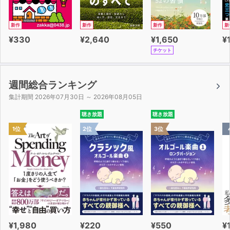
新作
新作
新作
新
¥330
¥2,640
¥1,650
¥
チケット
週間総合ランキング
集計期間 2026年07月30日 ～ 2026年08月05日
聴き放題
聴き放題
1位
2位
3位
¥1,980
¥220
¥550
¥