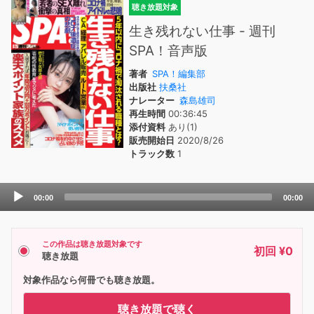
聴き放題対象
生き残れない仕事 - 週刊
SPA！音声版
著者
SPA！編集部
出版社
扶桑社
ナレーター
森島雄司
再生時間
00:36:45
添付資料
あり(1)
販売開始日
2020/8/26
トラック数
1
Audio
00:00
00:00
Player
この作品は聴き放題対象です
初回 ¥0
聴き放題
対象作品なら何冊でも聴き放題。
聴き放題で聴く