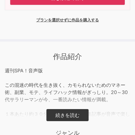
プランを選択せずに作品を購入する
作品紹介
週刊SPA！音声版
この混迷の時代を生き抜く、カモられないためのマネー
術、副業、モテ、ライフハック情報がぎっしり。20～30
代サラリーマンが今、一番読みたい情報が満載。
１本あたり約３０分で、毎号最新の特集記事が音声で楽し
める！
ジャンル