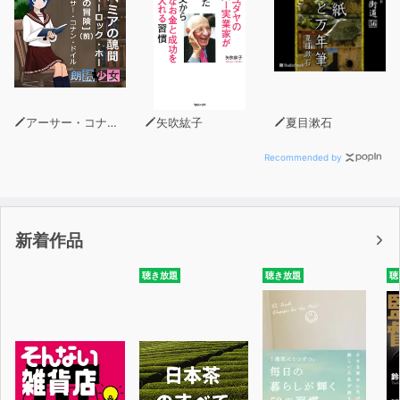
アーサー・コナン・ドイル
矢吹紘子
夏目漱石
Recommended by
新着作品
聴き放題
聴き放題
聴