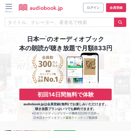
ログイン
会員登録
※
日本一
のオーディオブック
本の朗読が聴き放題で月額833円
初回14日間無料で体験
audiobook.jpは会員登録(無料)でお楽しみいただけます。
聴き放題プランはいつでも解約できます。
※日本マーケティングリサーチ機構2023年11月調べ
日本語オーディオブック書籍ラインナップ数調査