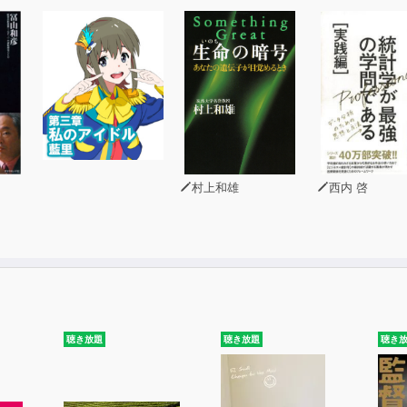
r6 おしゃれ・ゾーン】 フラミンゴさん/クジャクさん
r7 のそのそ・ゾーン】 ゾウガメさん/ナマケモノさん
r8 パックン・ゾーン】 ワニさん/カバさん
r9 ブラブラ・ゾーン】 コウモリさん/オランウータンさん
村上和雄
西内 啓
r10 バイバイ・ゾーン】 チーターさん/キリンさん
は
聴き放題
聴き放題
聴き
 と1本のクラシックギターによる音作品であり、
とギタリストの創造により聴き手の想像を生む作品です。