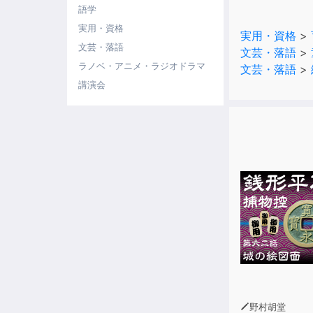
20種類の動
語学
実用・資格
実用・資格
>
10のチャプ
文芸・落語
文芸・落語
>
ラノベ・アニメ・ラジオドラマ
文芸・落語
>
何度も楽しみ
講演会
是非、お子様
-収録内容-
【Chapte
【Chapte
【Chapte
【Chapte
【Chapte
野村胡堂