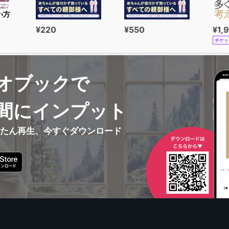
¥220
¥550
¥1,
チケッ
オブックで
間にインプット
んたん再生、今すぐダウンロード