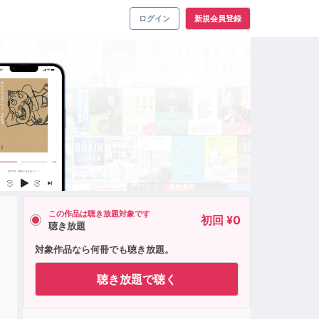
ログイン
新規会員登録
この作品は聴き放題対象です
初回 ¥0
聴き放題
対象作品なら何冊でも聴き放題。
聴き放題で聴く