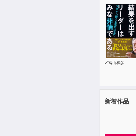
【Chapte
【Chapte
【Chapte
【Chapte
冨山和彦
【Chapte
新着作品
耳でみる絵本
1 人の朗読者
朗読者の創造