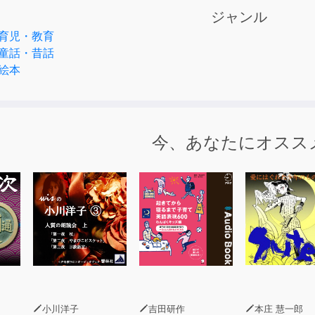
物さんが登場！！
ジャンル
育児・教育
ターで構成されており、選択可能な物語の進行は全部で8パター
童話・昔話
絵本
ながら学習できる作品です。
とご一緒にお楽しみください♪
今、あなたにオスス
r1 ウェルカム・ゾーン】 ゾウさん/ライオンさん
r2 モフモフ・ゾーン】 ヒツジさん/アルパカさん
r3 ひょっこり・ゾーン】 モグラさん/プレーリードッグさん
r4 ぴょんぴょん・ゾーン】 カンガルーさん/ウサギさん
r5 リズミック・ゾーン】 ゴリラさん/キツツキさん
小川洋子
吉田研作
本庄 慧一郎