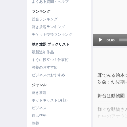
よくある質問・ヘルプ
ランキング
総合ランキング
聴き放題ランキング
チケット交換ランキング
Audio
00:00
Player
聴き放題 ブックリスト
最新追加作品
すぐに役立つ！仕事術
教養のおすすめ
耳でみる絵本
ビジネスのおすすめ
対象：幼児期
ジャンル
聴き放題
舞台は動物園
ポッドキャスト(月額)
ビジネス
様々な動物さ
作中のアナウ
自己啓発
教養