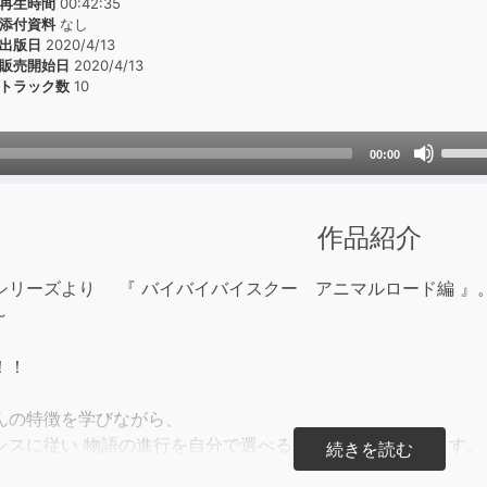
再生時間
00:42:35
添付資料
なし
出版日
2020/4/13
販売開始日
2020/4/13
トラック数
10
Use
00:00
Up/D
Arrow
keys
作品紹介
to
incre
シリーズより 『 バイバイバイスクー アニマルロード編 』
or
～
decre
volum
！！
んの特徴を学びながら、
ンスに従い 物語の進行を自分で選べる作品となっております。