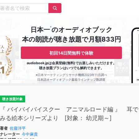
※
日本一
のオーディオブック
本の朗読が聴き放題で月額833円
初回14日間無料で体験
audiobook.jpは会員登録(無料)でお楽しみいただけます。
聴き放題プランはいつでも解約できます。
※日本マーケティングリサーチ機構2023年11月調べ
日本語オーディオブック書籍ラインナップ数調査
聴き放題対象
『 バイバイバイスクー アニマルロード編 』 耳で
みる絵本シリーズより [対象： 幼児期～]
著者
佐藤洋平
ナレーター
今中麻貴