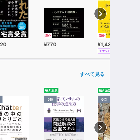
る作品です。
おります。
新作
新作
com
320
¥770
¥1,430
チケット
すべて見る
聴き放題
聴き放題
5位
6位