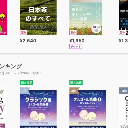
掻き立て、頭の中に心の中に自分だけの絵を映し出します。
く、高齢や障害等により本が読むことが困難な方でも楽しめ
を改善されるとされている周波数528Hzを軸に作曲演奏されて
新作
新作
新作
る絵本 物語/作曲/演奏） https://www.gt-yohei-sato.
¥2,640
¥1,650
¥1,
チケット
ンキング
7月30日 ～ 2026年08月05日
聴き放題
聴き放題
2位
3位
4位