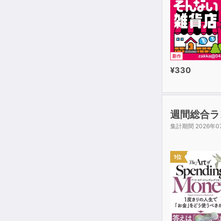
自由な想像を
子供だけでな
＊心身の不調
新作
佐藤 洋平（耳でみ
¥330
週間総合ラ
集計期間 2026年0
1位