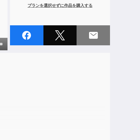
プランを選択せずに作品を購入する
own
ase
。
ase
e.