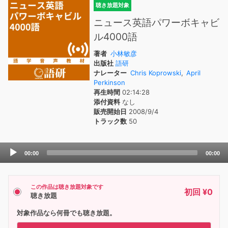
聴き放題対象
ニュース英語パワーボキャビ
ル4000語
著者
小林敏彦
出版社
語研
ナレーター
Chris Koprowski
,
April
Perkinson
再生時間
02:14:28
添付資料
なし
販売開始日
2008/9/4
トラック数
50
Audio
00:00
00:00
Player
この作品は聴き放題対象です
初回 ¥0
聴き放題
対象作品なら何冊でも聴き放題。