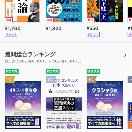
新作
新作
新作
新
¥1,760
¥1,320
¥550
¥
チケット
チケット
チ
週間総合ランキング
集計期間 2026年08月01日 ～ 2026年08月07日
聴き放題
聴き放題
聴き放題
1位
2位
3位