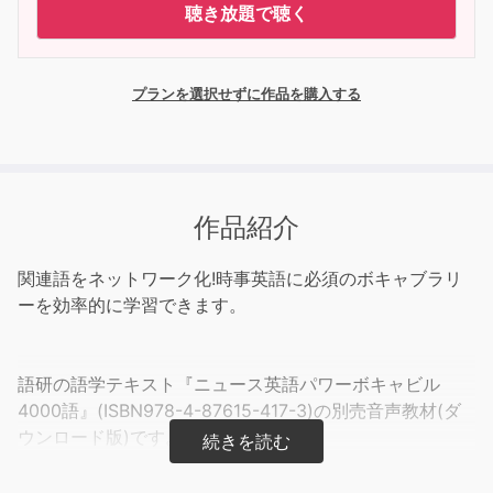
聴き放題で聴く
プランを選択せずに作品を購入する
作品紹介
関連語をネットワーク化!時事英語に必須のボキャブラリ
ーを効率的に学習できます。
語研の語学テキスト『ニュース英語パワーボキャビル
4000語』(ISBN978-4-87615-417-3)の別売音声教材(ダ
ウンロード版)です。
テキスト(別売)の「世界のメディアから」収録の例文(英
語のみ)と「重要語彙ネットワーク」収録の見出し語(太