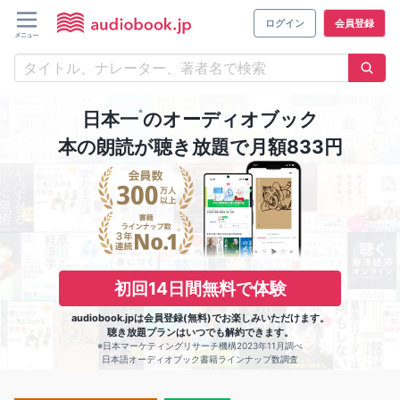
ログイン
会員登録
※
日本一
のオーディオブック
本の朗読が聴き放題で月額833円
初回14日間無料で体験
audiobook.jpは会員登録(無料)でお楽しみいただけます。
聴き放題プランはいつでも解約できます。
※日本マーケティングリサーチ機構2023年11月調べ
日本語オーディオブック書籍ラインナップ数調査