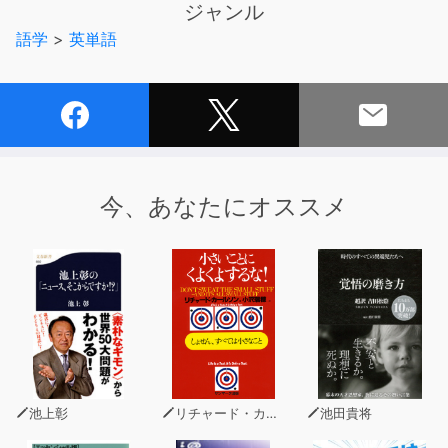
ジャンル
字/英語のみ)が、米国人ネイティブ・スピーカーによって
語学
>
英単語
自然な速さで吹き込まれています。
テキストとの併用によって、あなたの英語力向上をお手伝
いいたします。
<ご注意>音声以外のデータは収録されておりません。
今、あなたにオススメ
池上彰
リチャード・カールソン
池田貴将