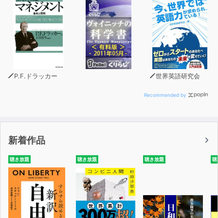
P.F.ドラッカー
世界英語研究会
Recommended by
新着作品
聴き放題
聴き放題
聴き放題
聴