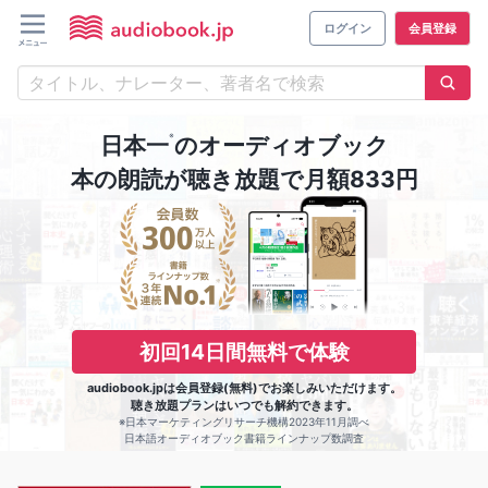
ログイン
会員登録
※
日本一
のオーディオブック
本の朗読が聴き放題で月額833円
初回14日間無料で体験
audiobook.jpは会員登録(無料)でお楽しみいただけます。
聴き放題プランはいつでも解約できます。
※日本マーケティングリサーチ機構2023年11月調べ
日本語オーディオブック書籍ラインナップ数調査