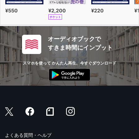
¥550
¥2,200
¥220
¥
チケット
オーディオブックで
すきま時間にインプット
スマホを使って かんたん再生、今すぐダウンロード
よくある質問・ヘルプ