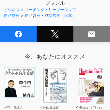
ジャンル
す。
ビジネス
>
コーチング・リーダーシップ
自己啓発
>
自己啓発・成功哲学（日本）
安易な転職よりも、今いるこの会社での仕事をいかに楽し
く充実させるか。
自分に合う会社を探すのではなく、ある程度は会社の型に
自分をはめる努力は必要なのだというメッセージが
わかりやすい例とともに簡潔に述べられています。
今、あなたにオススメ
芥川龍之介
外山滋比古
Hiragana Times