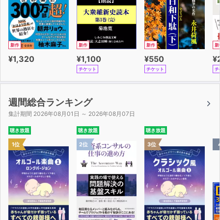
新作
新作
新作
新
¥1,320
¥1,100
¥550
¥
チケット
チケット
チ
週間総合ランキング
集計期間 2026年08月01日 ～ 2026年08月07日
聴き放題
聴き放題
聴き放題
1位
2位
3位