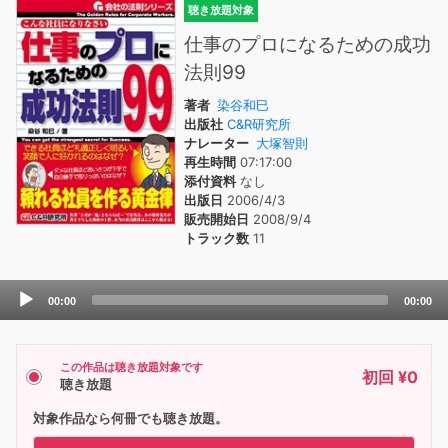
聴き放題対象
仕事のプロになるための成功
法則99
著者
染谷和巳
出版社
C&R研究所
ナレーター
大塚智則
再生時間
07:17:00
添付資料
なし
出版日
2006/4/3
販売開始日
2008/9/4
トラック数
11
Audio
00:00
00:00
Player
この作品は聴き放題対象です
初回 ¥0
聴き放題
対象作品なら何冊でも聴き放題。