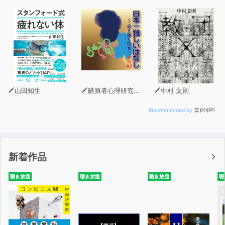
山田知生
購買者心理研究所 株式会社モデンナ 顧問 青木幹和
中村 文則
Recommended by
新着作品
聴き放題
聴き放題
聴き放題
聴