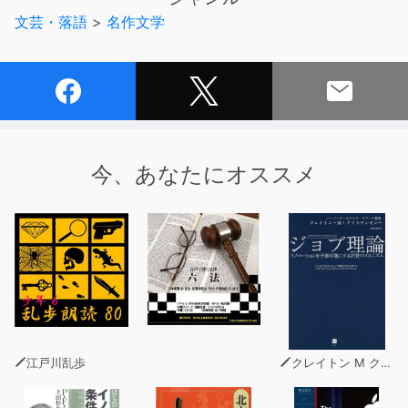
えてくれます! ついつい引き込まれて聴いてしまう芥川龍
文芸・落語
>
名作文学
之介の魅力あふれる作品です。(C)青空文庫
今、あなたにオススメ
江戸川乱歩
クレイトン M クリステンセン