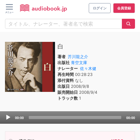
ログイン
会員登録
白
著者
芥川龍之介
出版社
青空文庫
ナレーター
佐々木健
再生時間
00:28:23
添付資料
なし
出版日
2008/9/8
販売開始日
2008/9/4
トラック数
1
Audio
00:00
00:00
Player