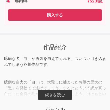
¥
523
通常価格
税込
購入する
作品紹介
臆病な犬「白」が勇気を与えてくれる、ついつい引き込ま
れてしまう芥川作品です。
臆病な白犬の「白」は、犬殺しに捕まったお隣の黒犬の
「黒」を見捨てて逃げてしまう。するとどういう訳か真っ
白だった全身の毛が全て黒に変わってしまう。白はもとの
姿に戻って、ご主人のところへ再び帰ることができるの
か…。悲しいけれども、感動的なお話です。白が勇気を与
ジャンル