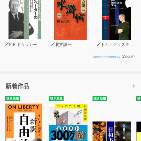
P.F.ドラッカー
北方謙三
トム・クリスティアン
Recommended by
新着作品
聴き放題
聴き放題
聴き放題
聴