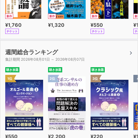
新作
新作
新作
新
¥1,760
¥1,320
¥550
¥
チケット
チケット
チ
週間総合ランキング
集計期間 2026年08月01日 ～ 2026年08月07日
聴き放題
聴き放題
聴き放題
1位
2位
3位
¥550
¥2,200
¥220
¥