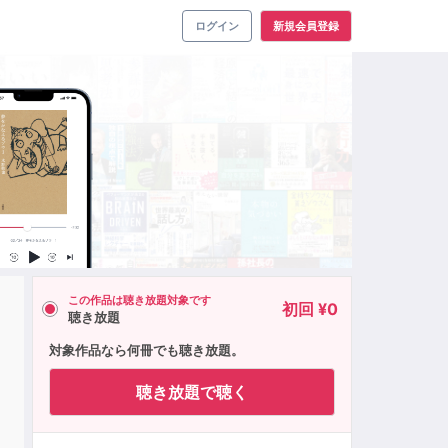
ログイン
新規会員登録
この作品は聴き放題対象です
初回 ¥0
聴き放題
月
対象作品なら何冊でも聴き放題。
聴き放題で聴く