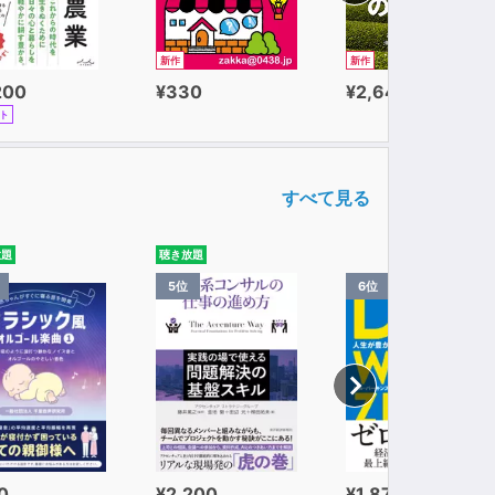
新作
新作
200
¥330
¥2,640
ト
すべて見る
放題
聴き放題
5位
6位
0
¥2,200
¥1,870