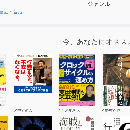
ジャンル
童話・昔話
今、あなたにオスス
中谷彰宏
苫米地英人
野村克也