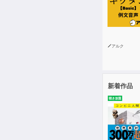
アルク
新着作品
聴き放題