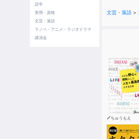
語学
文芸・落語
>
実用・資格
文芸・落語
ラノベ・アニメ・ラジオドラマ
講演会
ちゅうもえ