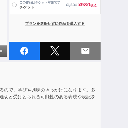
田
この作品はチケット対象です
¥
980
¥
1,500
税込
チケット
プランを選択せずに作品を購入する
own
ase
いるので、学びや興味のきっかけになります。多
不適切と受けとられる可能性のある表現や表記を
ase
e.