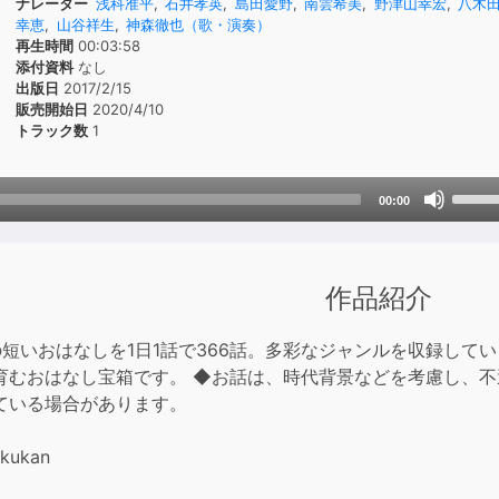
ナレーター
浅科准平
,
石井孝英
,
島田愛野
,
南雲希美
,
野津山幸宏
,
八木
幸恵
,
山谷祥生
,
神森徹也（歌・演奏）
再生時間
00:03:58
添付資料
なし
出版日
2017/2/15
販売開始日
2020/4/10
トラック数
1
Use
00:00
Up/D
Arrow
keys
作品紹介
to
incre
の短いおはなしを1日1話で366話。多彩なジャンルを収録して
or
育むおはなし宝箱です。 ◆お話は、時代背景などを考慮し、
decre
ている場合があります。
volum
kukan