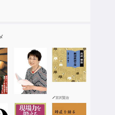
メ
宮沢賢治