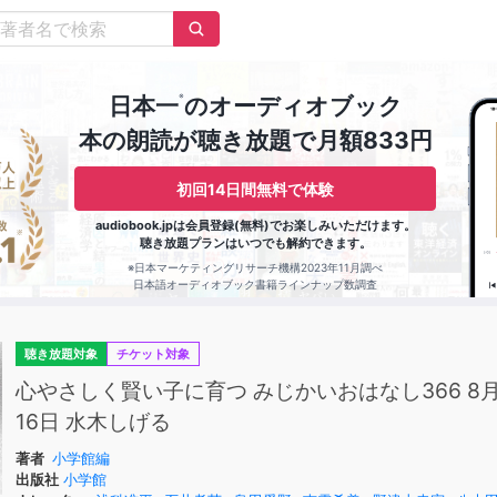
※
日本一
のオーディオブック
本の朗読が聴き放題で月額833円
初回14日間無料で体験
audiobook.jpは会員登録(無料)でお楽しみいただけます。
聴き放題プランはいつでも解約できます。
※日本マーケティングリサーチ機構2023年11月調べ
日本語オーディオブック書籍ラインナップ数調査
聴き放題対象
チケット対象
心やさしく賢い子に育つ みじかいおはなし366 8
16日 水木しげる
著者
小学館編
出版社
小学館