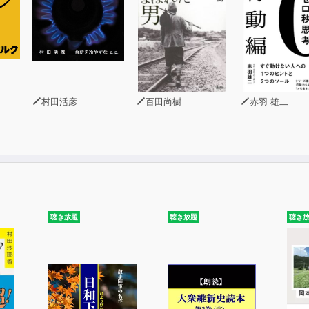
村田活彦
百田尚樹
赤羽 雄二
聴き放題
聴き放題
聴き