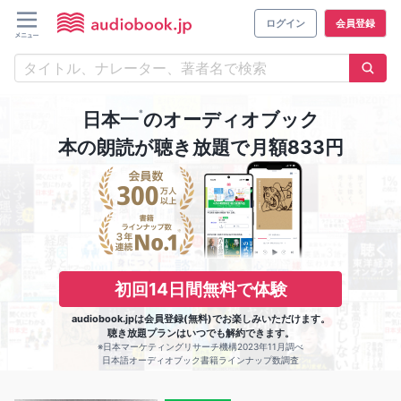
ログイン
会員登録
※
日本一
のオーディオブック
本の朗読が聴き放題で月額833円
初回14日間無料で体験
audiobook.jpは会員登録(無料)でお楽しみいただけます。
聴き放題プランはいつでも解約できます。
※日本マーケティングリサーチ機構2023年11月調べ
日本語オーディオブック書籍ラインナップ数調査