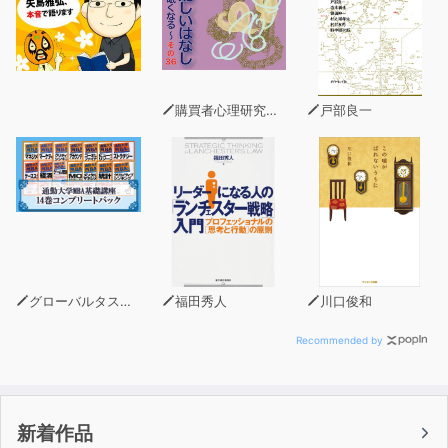
購買者心理研究所 株式会社モデンナ 顧問 青木幹和
戸部良一
グローバルタスクフォース(著)
福田秀人
川口俊和
Recommended by
新着作品