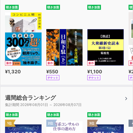
聴き放題
聴き放題
聴き放題
聴
新作
新作
新作
新
¥1,320
¥550
¥1,100
¥
チケット
チケット
チ
週間総合ランキング
集計期間 2026年08月01日 ～ 2026年08月07日
聴き放題
聴き放題
聴き放題
1位
2位
3位