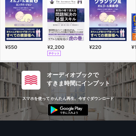
¥550
¥2,200
¥220
¥
チケット
オーディオブックで
すきま時間にインプット
スマホを使って かんたん再生、今すぐダウンロード