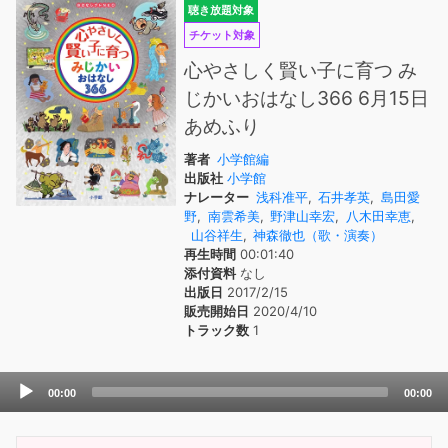
聴き放題対象
チケット対象
心やさしく賢い子に育つ み
じかいおはなし366 6月15日
あめふり
著者
小学館編
出版社
小学館
ナレーター
浅科准平
,
石井孝英
,
島田愛
野
,
南雲希美
,
野津山幸宏
,
八木田幸恵
,
山谷祥生
,
神森徹也（歌・演奏）
再生時間
00:01:40
添付資料
なし
出版日
2017/2/15
販売開始日
2020/4/10
トラック数
1
Audio
00:00
00:00
Player