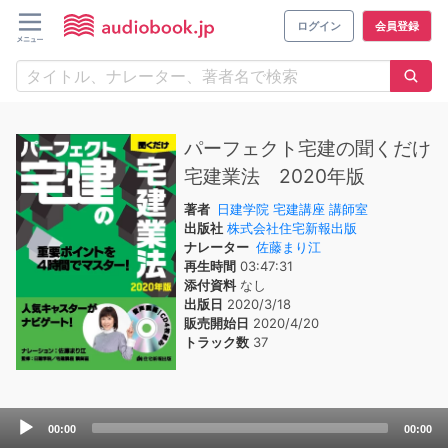
ログイン
会員登録
パーフェクト宅建の聞くだけ
宅建業法 2020年版
著者
日建学院 宅建講座 講師室
出版社
株式会社住宅新報出版
ナレーター
佐藤まり江
再生時間
03:47:31
添付資料
なし
出版日
2020/3/18
販売開始日
2020/4/20
トラック数
37
Audio
00:00
00:00
Player