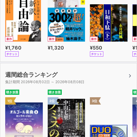
新作
新作
新作
新
¥1,760
¥1,320
¥550
¥
チケット
チケット
チ
週間総合ランキング
集計期間 2026年08月02日 ～ 2026年08月08日
聴き放題
聴き放題
聴
1位
2位
3位