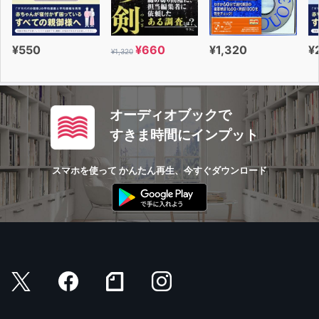
¥550
¥660
¥1,320
¥
¥1,320
オーディオブックで
すきま時間にインプット
スマホを使って かんたん再生、今すぐダウンロード