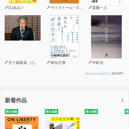
DJあおい
ヴィクトール・E・フランクル
斎藤一人
五十嵐敬喜（三菱UFJリサーチ＆コンサルティング執行役員調査本部長）
神永正博
中町信
Recommended by
新着作品
聴き放題
聴き放題
聴き放題
聴