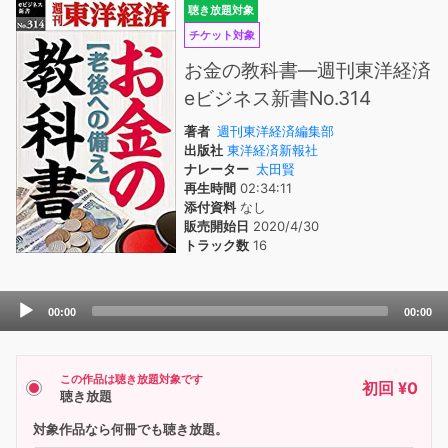
聴き放題対象
チケット対象
お金の教科書―週刊東洋経済
eビジネス新書No.314
著者
週刊東洋経済編集部
出版社
東洋経済新報社
ナレーター
太田賢
再生時間
02:34:11
添付資料
なし
販売開始日
2020/4/30
トラック数
16
Audio
00:00
00:00
Player
この作品は聴き放題対象です
初回 ¥0
聴き放題
対象作品なら何冊でも聴き放題。