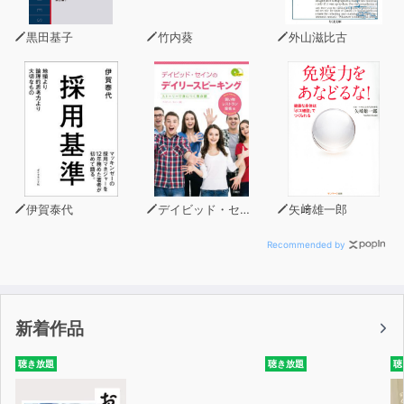
黒田基子
竹内葵
外山滋比古
伊賀泰代
デイビッド・セイン
矢﨑雄一郎
Recommended by
新着作品
聴き放題
聴き放題
聴