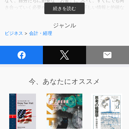
なく、自分たちに必要な「お金」について、すぐにでも向
き合っていく必要がある。ポイントは正しい情報と的確な
決断。そして行動力だ。50歳からでも決して遅くはな
い。そうした道案内をしていきたい。
ジャンル
ビジネス
>
会計・経理
今、あなたにオススメ