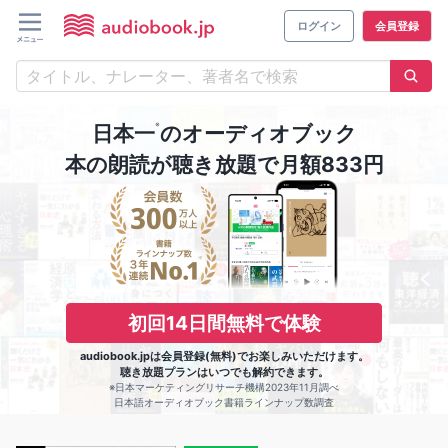
ログイン
会員登録
※
日本一
のオーディオブック
本の朗読が聴き放題で月額833円
初回14日間無料で体験
audiobook.jpは会員登録(無料)でお楽しみいただけます。
聴き放題プランはいつでも解約できます。
※日本マーケティングリサーチ機構2023年11月調べ
日本語オーディオブック書籍ラインナップ数調査