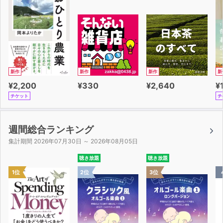
新作
新作
新作
新
¥2,200
¥330
¥2,640
¥
チケット
チ
週間総合ランキング
集計期間 2026年07月30日 ～ 2026年08月05日
聴き放題
聴き放題
1位
2位
3位