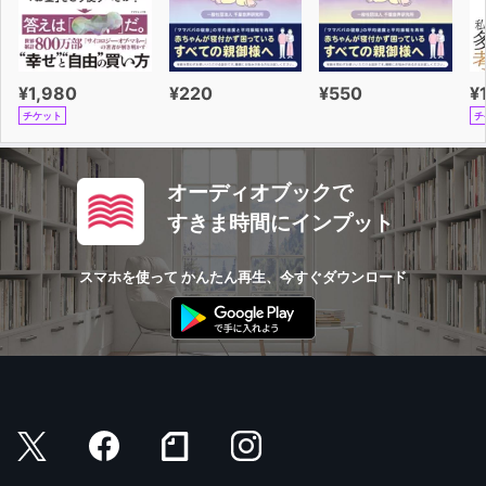
¥1,980
¥220
¥550
¥
チケット
チ
オーディオブックで
すきま時間にインプット
スマホを使って かんたん再生、今すぐダウンロード