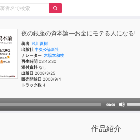
夜の銀座の資本論―お金にモテる人になる!
著者
浅川夏樹
出版社
中央公論新社
ナレーター
木場本和枝
再生時間
03:45:30
添付資料
なし
出版日
2008/3/25
販売開始日
2008/9/4
トラック数
4
Use
00:00
Up/D
Arrow
keys
作品紹介
to
incre