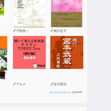
戸部良一
相川圭子
アルク
吉川英治
Recommended by