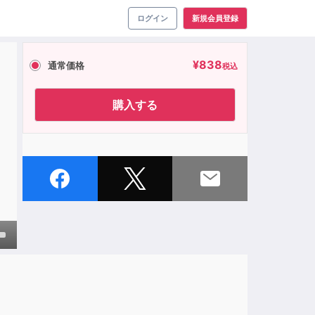
ログイン
新規会員登録
¥
838
通常価格
税込
購入する
own
ase