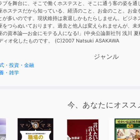
ラブを舞台に、そこで働くホステスと、そこに通う客の姿を通
or
座ホステスだから知っている、経済のこと、お金のこと。お金
decre
とが多いのです。現状維持は衰退しかもたらしません。ビジネ
volum
座をつらぬいております。過去と他人は変えられませんが、未来
資本論―お金にモテる人になる!」(中央公論新社刊 浅川 夏樹著 ISBN:
ィオ化したものです。 (C)2007 Natsuki ASAKAWA
ジャンル
式・投資・金融
養・雑学
今、あなたにオスス