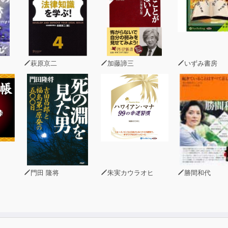
萩原京二
加藤諦三
いずみ書房
門田 隆将
朱実カウラオヒ
勝間和代