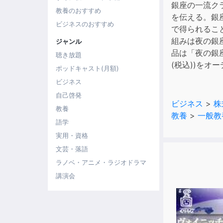
銀座の一流ク
教養のおすすめ
を伝える。銀
ビジネスのおすすめ
で得られるこ
組みは夜の銀
ジャンル
品は「夜の銀座の
聴き放題
(税込))をオーデ
ポッドキャスト(月額)
ビジネス
自己啓発
ビジネス
>
株
教養
教養
>
一般教
語学
実用・資格
文芸・落語
ラノベ・アニメ・ラジオドラマ
講演会