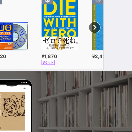
5位
6位
320
¥1,870
¥2,420
チケット