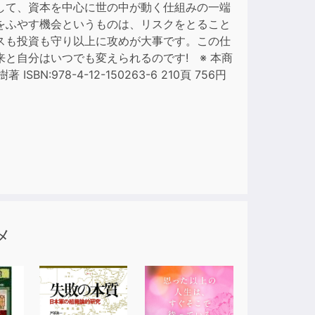
して、資本を中心に世の中が動く仕組みの一端
をふやす機会というものは、リスクをとること
ase
スも投資も守り以上に攻めが大事です。この仕
e.
と自分はいつでも変えられるのです! ※ 本商
978-4-12-150263-6 210頁 756円
メ