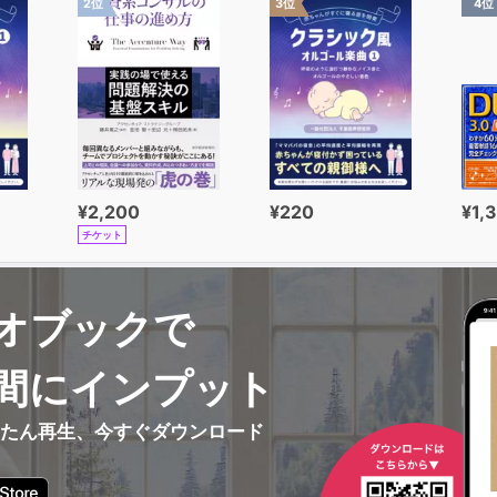
2位
3位
4位
¥2,200
¥220
¥1,
チケット
オブックで
間にインプット
んたん再生、今すぐダウンロード