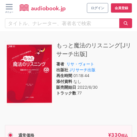
ログイン
会員登録
もっと魔法のリスニング[Jリ
サーチ出版]
著者
リサ・ヴォート
出版社
Jリサーチ出版
再生時間
01:18:44
添付資料
なし
販売開始日
2022/6/30
トラック数
77
¥
330
通常価格
税込