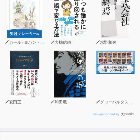
あらかじめ英語の音の変化を知っておくだけで、いつも取
りこぼしていた音がどんどん聞き取れるようになります。
１つの見出し語に対し、実用例文を５つ掲載。
シンプルなページ構成で、本を開いたらすぐに練習に取
り組めます。
音声は「ゆっくり」、「ナチュラル」の２回読み。
カール=ヨハン・エリーン
大嶋信頼
水野和夫
ネイティブが話す英語がちっとも聞き取れない、という
人にピッタリの一冊。
■目次■
はじめに
本書の使い方
[ Lesson1 ]
I'll surely be
安田正
和田竜
グローバルタスクフォース(著)
I'm not good at
I'm one of
Recommended by
I'm on
in the middle of
Is that a kind of