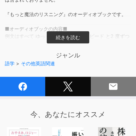
『もっと魔法のリスニング』のオーディオブックです。
■オーディオブックの内容■
例文はすべて ゆっくり➡ ナチュラルスピード と2 度ずつ
英語が流れます。
【( ダイアローグ】はナチュラルスピードのみ）
ジャンル
語学
>
その他英語関連
■テキストの内容■
独学でリスニング力が高まる魔法の耳トレ。
Ｊ新書17『魔法のリスニング』を買ってくださった読者の
方から、同じ学習方法で“もっと”多くの練習を積みたいと
いう声が数多く編集部に届きました。
本書『もっと魔法のリスニング』では、想像以上に早口な
今、あなたにオススメ
ネイティブの英語を聞き取るために１２０の耳づくりエク
ササイズを紹介。（見出し語は『魔法のリスニング』と重
複しておりません）