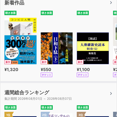
新着作品
in about an hour
It'll only take you
聴き放題
聴き放題
聴き放題
聴
is the same as
It won'T be long before
Isn't it a
I've got to go to
ダイアローグ：少年と母
[ Lesson2 ]
never thought about
is that a
新作
新作
新作
新
I've done enough
¥1,320
¥550
¥1,100
¥
I've heard that
チケット
チケット
チ
Keep an eye on
it's out of order
I've heard of that
週間総合ランキング
nearly one in five
集計期間 2026年08月01日 ～ 2026年08月07日
make it a point to
聴き放題
聴き放題
聴き放題
look forward to hearing from you
1位
2位
3位
ダイアローグ：ソーダマシーン