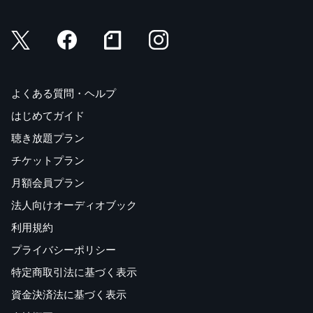
could have been much worse
couldn't agree more
Do you ever wish you could
check them out
Do you mind if
Do you want another
よくある質問・ヘルプ
don't even know
はじめてガイド
ダイアローグ：レストランで朝ごはん
聴き放題プラン
[ Lesson5 ]
for a long time
チケットプラン
Get out of here
月額会員プラン
getting on my nerves
法人向けオーディオブック
I am trying to
have an advantage
利用規約
I'd like you to
プライバシーポリシー
I hope you don't mind
特定商取引法に基づく表示
I get so absorbed in it that
Have you heard about
資金決済法に基づく表示
give it a go