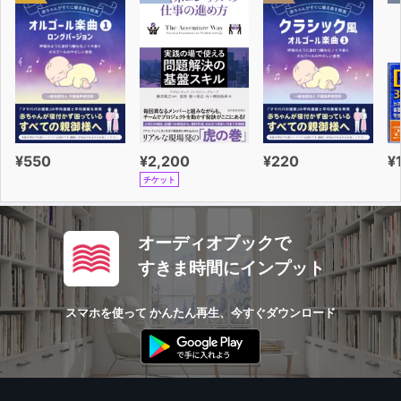
[ Lesson3 ]
a couple of days ago
a friend of mine
ahead of us
After all these years
about an hour a day
an amazing achivement
¥550
¥2,200
¥220
¥
kind of like a
チケット
call it a day
Aren't you worried about
All we'll need is
オーディオブックで
ダイアローグ：オープン前のちょっとした会話
すきま時間にインプット
[ Lesson4 ]
Morning
スマホを使って かんたん再生、今すぐダウンロード
Care if I join
Can I
but then it turned to into
Can you guess