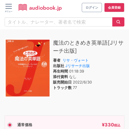
ログイン
会員登録
魔法のときめき英単語[Jリサ
ーチ出版]
著者
リサ・ヴォート
出版社
Jリサーチ出版
再生時間
01:18:39
添付資料
なし
販売開始日
2022/6/30
トラック数
77
¥
330
通常価格
税込