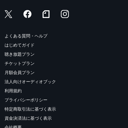
UNIT50Date
UNIT51Ink
UNIT52Ocean
UNIT53Plastic
UNIT54Label
よくある質問・ヘルプ
UNIT55Line
はじめてガイド
UNIT56Stick
聴き放題プラン
UNIT57Monkey
UNIT58Fair
チケットプラン
月額会員プラン
中3で習った単語をUpGrade
法人向けオーディオブック
UNIT59Fit
UNIT60Relief
利用規約
UNIT61Blow
プライバシーポリシー
UNIT62Act
特定商取引法に基づく表示
UNIT63Engaged
UNIT64Hold
資金決済法に基づく表示
UNIT65Roll
会社概要