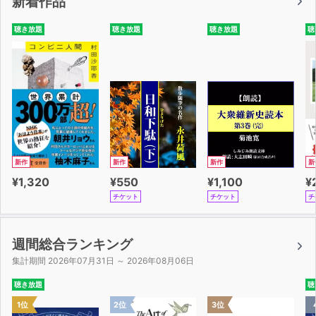
新着作品
UNIT14Black
UNIT15Gold
聴き放題
聴き放題
聴き放題
聴
UNIT16Pink
UNIT17Fan
UNIT18Fast
UNIT19Fine
UNIT20Fool
UNIT21Rich
UNIT22Ground
UNIT23Weather
新作
新作
新作
新
UNIT24Wind
¥1,320
¥550
¥1,100
¥
UNIT25Egg
チケット
チケット
チ
UNIT26Bag
UNIT27Box
UNIT28Card
週間総合ランキング
UNIT29Clock
集計期間 2026年07月31日 ～ 2026年08月06日
UNIT30Cover
聴き放題
聴
UNIT31Note
1位
2位
3位
UNIT32Pen