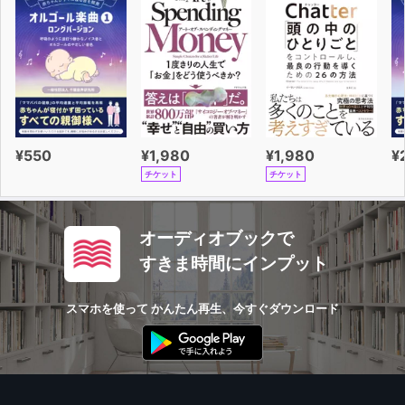
UNIT33Park
UNIT34Pool
UNIT35School
中2で習った単語をUpGrade
UNIT36Ear
UNIT37Heel
¥550
¥1,980
¥1,980
¥
UNIT38Head
チケット
チケット
UNIT39Lap
UNIT40Rock
UNIT41Tap
オーディオブックで
UNIT42Cast
すきま時間にインプット
UNIT43Diet
UNIT44Bound
スマホを使って かんたん再生、今すぐダウンロード
UNIT45Board
UNIT46Jam
UNIT47Fix
UNIT48Party
UNIT49Top