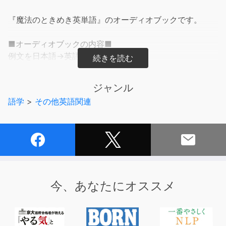
『魔法のときめき英単語』のオーディオブックです。
■オーディオブックの内容■
例文を日本語→英語の順で収録。
■テキストの内容■
ジャンル
ネイティブが日ごろ使っている英単語は、中学レベルの簡
語学
>
その他英語関連
単な単語が多い。それなのに彼らの単語の使いこなしとき
たら幅広く、相手にもよく伝わる。中学レベルのやさしい
単語がいち、にの、さん！の３秒で、実践レベル（ビジネ
スレベル）にグレードアップする単語集。
ネイティブの使用頻度が特に高い７６語を厳選し、中学レ
ベル→日常会話レベル→ビジネスレベルの３段階イモヅル
今、あなたにオススメ
方式で、５３２の会話・ビジネス単語の使い方をマスター
できる。一見まったく異なる３つの意味もルーツをさかの
ぼると、なるほど！と膝を打ちたくなるような、ときめき
（＝驚き）が待っている。