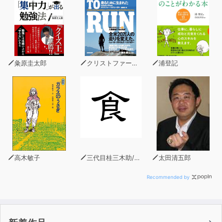
■目次■
はじめに
本書の使い方
中1で習った単語をUpGrade
粂原圭太郎
クリストファー・マクドゥーガル
浦登記
UNIT1Book
UNIT2Time
UNIT3Carry
UNIT4Hit
UNIT5Skip
UNIT6Run
UNIT7Bear
UNIT8Cow
高木敏子
三代目桂三木助/北大路魯山人/古川緑波/坂口安吾
太田清五郎
UNIT9Dog
UNIT10Duck
Recommended by
UNIT11Elephant
UNIT12Eye
UNIT13Kid