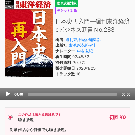
聴き放題対象
チケット対象
日本史再入門―週刊東洋経済
eビジネス新書Ｎo.263
著者
週刊東洋経済編集部
出版社
東洋経済新報社
ナレーター
中村友紀
再生時間
02:45:52
添付資料
あり(2)
販売開始日
2020/1/23
トラック数
16
Audio
00:00
00:00
Player
この作品は聴き放題対象です
初回 ¥0
聴き放題
対象作品なら何冊でも聴き放題。