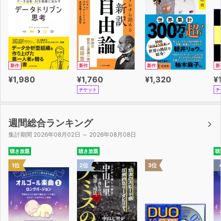
新作
新作
新作
新
¥1,980
¥1,760
¥1,320
¥
チケット
チ
週間総合ランキング
集計期間 2026年08月02日 ～ 2026年08月08日
聴き放題
聴き放題
聴
1位
2位
3位