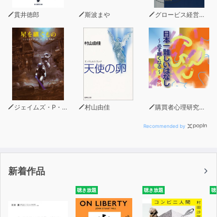
貫井徳郎
斯波まや
グロービス経営大学院
ジェイムズ・P・ホーガン
村山由佳
購買者心理研究所 株式会社モデンナ 顧問 青木幹和
Recommended by
新着作品
聴き放題
聴き放題
聴