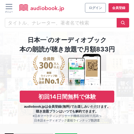
ログイン
会員登録
※
日本一
のオーディオブック
本の朗読が聴き放題で月額833円
初回14日間無料で体験
audiobook.jpは会員登録(無料)でお楽しみいただけます。
聴き放題プランはいつでも解約できます。
※日本マーケティングリサーチ機構2023年11月調べ
日本語オーディオブック書籍ラインナップ数調査