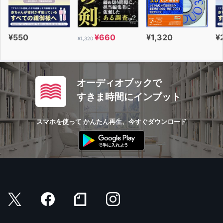
¥550
¥660
¥1,320
¥
¥1,320
オーディオブックで
すきま時間にインプット
スマホを使って かんたん再生、今すぐダウンロード