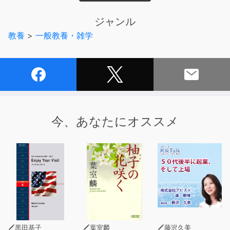
西洋の科学的、分析的なものの考え方は、対立や争いを生
みやすい。他方、東洋には、人々を融合させ、本来の意味
ジャンル
で人間に自由をもたらす優れた世界観として「禅」がある
教養
>
一般教養・雑学
――。禅を世界に紹介してきた仏教思想家、鈴木大拙の歴
史に残る名講演。
※本音源は、講演会の収録となります。収録環境の関係
上、一部聞き取りにくい箇所や雑音が多い箇所等がござい
ますが、ご了承ください。サンプルをご確認の上、お求め
いただけますと幸いです。
今、あなたにオススメ
黒田基子
葉室麟
藤沢久美