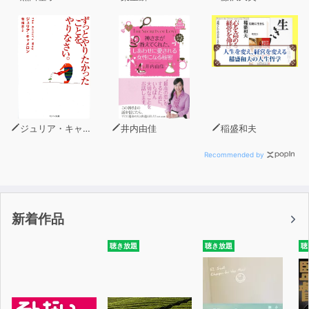
ジュリア・キャメロン
井内由佳
稲盛和夫
Recommended by
新着作品
聴き放題
聴き放題
聴