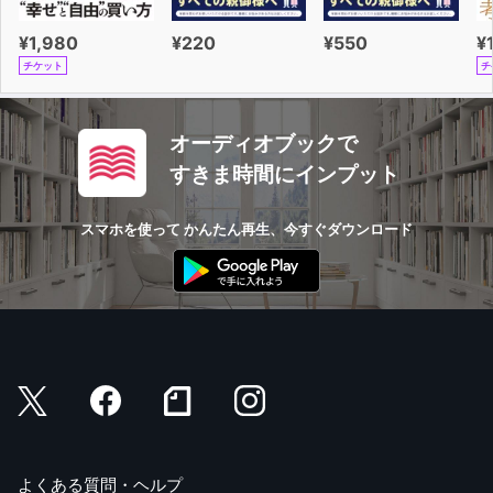
¥1,980
¥220
¥550
¥
チケット
チ
オーディオブックで
すきま時間にインプット
スマホを使って かんたん再生、今すぐダウンロード
よくある質問・ヘルプ