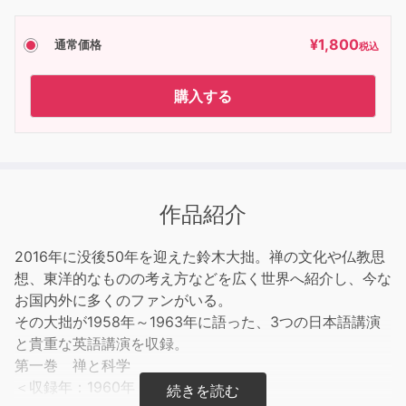
¥
1,800
通常価格
税込
購入する
作品紹介
2016年に没後50年を迎えた鈴木大拙。禅の文化や仏教思
想、東洋的なものの考え方などを広く世界へ紹介し、今な
お国内外に多くのファンがいる。
その大拙が1958年～1963年に語った、3つの日本語講演
と貴重な英語講演を収録。
第一巻 禅と科学
＜収録年：1960年（鎌倉・円覚寺）＞