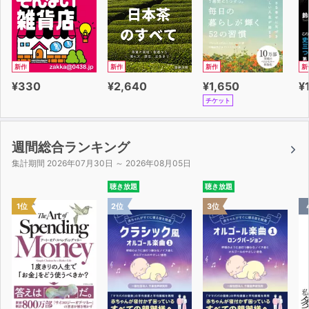
新作
新作
新作
新
¥330
¥2,640
¥1,650
¥
チケット
週間総合ランキング
集計期間 2026年07月30日 ～ 2026年08月05日
聴き放題
聴き放題
1位
2位
3位