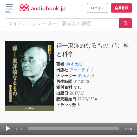
ログイン
会員登録
禅―東洋的なるもの（1）禅
と科学
著者
鈴木大拙
出版社
アートデイズ
ナレーター
鈴木大拙
再生時間
01:12:43
添付資料
なし
出版日
2017/3/1
販売開始日
2020/1/24
トラック数
5
Audio
00:00
00:00
Player