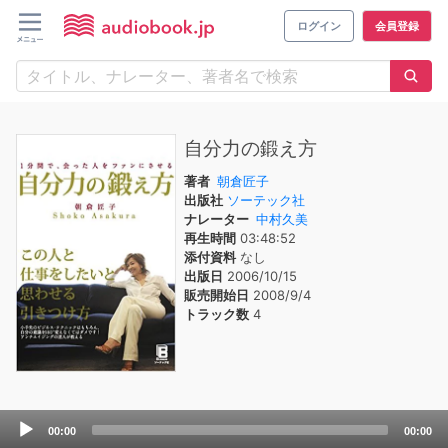
ログイン
会員登録
自分力の鍛え方
著者
朝倉匠子
出版社
ソーテック社
ナレーター
中村久美
再生時間
03:48:52
添付資料
なし
出版日
2006/10/15
販売開始日
2008/9/4
トラック数
4
Audio
00:00
00:00
Player