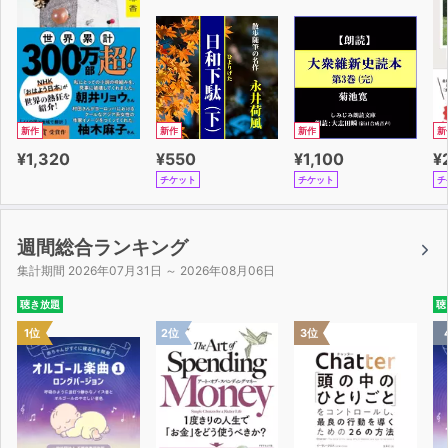
新作
新作
新作
新
¥1,320
¥550
¥1,100
¥
チケット
チケット
チ
週間総合ランキング
集計期間 2026年07月31日 ～ 2026年08月06日
聴き放題
聴
1位
2位
3位