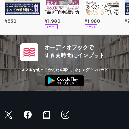
¥550
¥1,980
¥1,980
¥
チケット
チケット
オーディオブックで
すきま時間にインプット
スマホを使って かんたん再生、今すぐダウンロード