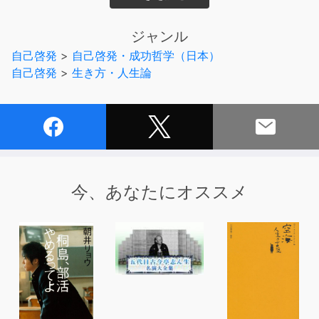
「人は中身」とよく言われますが、最近では、外見も重視
されるようになってきました。
ジャンル
グローバルな社会の成立に伴い、より外見の重要性は重み
自己啓発
>
自己啓発・成功哲学（日本）
を増していきます。
自己啓発
>
生き方・人生論
この本は、エイジングのスペシャリスト、ステキな年の重
ね方の専門家による、カッコイイ大人になるための本で
す。
ビジネスパーソンにとっても、輝きを増し、よりいっそう
魅力的な自分になることが大切。
今、あなたにオススメ
あなたも「この人と仕事をしたい」と思われたくはありま
せんか?