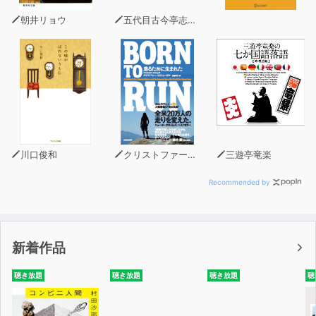
朝井リョウ
五代目古今亭志ん生
川口俊和
クリストファー・マクドゥーガル
三遊亭竜楽
Recommended by
新着作品
聴き放題
聴き放題
聴き放題
聴